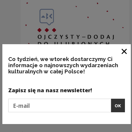
Clo
Co tydzień, we wtorek dostarczymy Ci
informacje o najnowszych wydarzeniach
kulturalnych w całej Polsce!
Zapisz się na nasz newsletter!
...GDZIE PIEPRZ ROŚNIE!
Podaj e-mail
OK
Kategorie:
etymologia, frazeologia, jedzenie