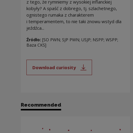
z tego, że rymniemy z wysokiej inflanckiej
kobyły? A spaść z dobrego, tj. szlachetnego,
ognistego rumaka z charakterem
i temperamentem, to nie taki znowu wstyd dla
jeźdźca...
Źródło:
[SO PWN; SJP PWN; USJP; NSPP; WSPP;
Baza CKS]
Download curiosity
Note, the link will open in a new
Recommended