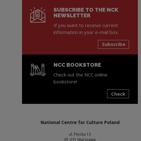
SUBSCRIBE TO THE NCK
NEWSLETTER
If you want to receive current
information in your e-mail box.
Subscribe
NCC BOOKSTORE
Check out the NCC online
bookstore!
Check
Note, the link will open in a new window
National Centre for Culture Poland
ul. Płocka 13
01-231 Warszawa