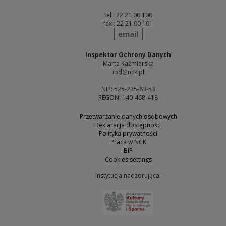
tel : 22 21 00 100
fax : 22 21 00 101
send
email
Inspektor Ochrony Danych
Marta Kaźmierska
iod@nck.pl
NIP: 525-235-83-53
REGON: 140-468-418
Przetwarzanie danych osobowych
Deklaracja dostępności
Polityka prywatności
Praca w NCK
BIP
Cookies settings
Instytucja nadzorująca:
Note, the link will open 