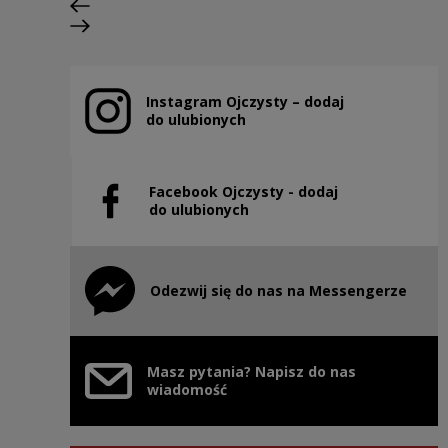
Previous slide
Next slide
Instagram Ojczysty – dodaj
Note, the link will open in a new window
do ulubionych
Facebook Ojczysty - dodaj
Note, the link will open in a new window
do ulubionych
Odezwij się do nas na Messengerze
Note, the link will open in a new window
Masz pytania? Napisz do nas
wiadomość