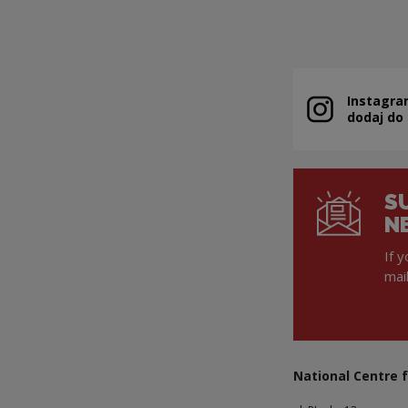
Instagra
Note, the link 
dodaj do
S
N
If 
mai
National Centre f