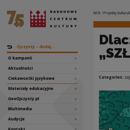
Dlaczego SZEDŁEM,
National Centre for Culture Poland
Navigation
NCK
Projekty kultural
Dlac
Nawigacja
Back to: Projekty
Ojczysty – dodaj...
„SZ
O kampanii
>
Aktualności
>
Categories:
za
Ciekawostki językowe
>
Materiały edukacyjne
>
GeoOjczysty.pl
>
Multimedia
>
Audycje
>
Kontakt
>