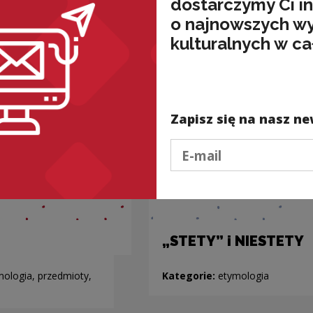
dostarczymy Ci i
nded
o najnowszych w
kulturalnych w ca
Zapisz się na nasz ne
Podaj e-mail
„STETY” i NIESTETY
mologia, przedmioty,
Kategorie:
etymologia