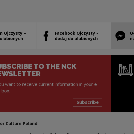
m Ojczysty –
Facebook Ojczysty -
O
will open in a new window
Note, the link will open in a new window
Note, th
 ulubionych
dodaj do ulubionych
n
UBSCRIBE TO THE NCK
EWSLETTER
you want to receive current information in your e-
l box.
Subscribe
Note, the l
or Culture Poland