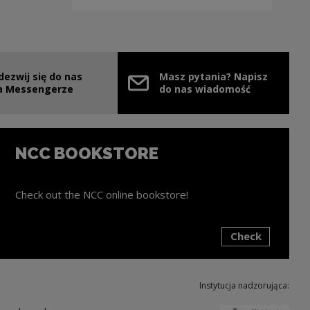
dezwij się do nas
Masz pytania? Napisz
e link will open in a new window
a Messengerze
do nas wiadomość
NCC BOOKSTORE
Check out the NCC online bookstore!
Check
ink will open in a new window
Instytucja nadzorująca: