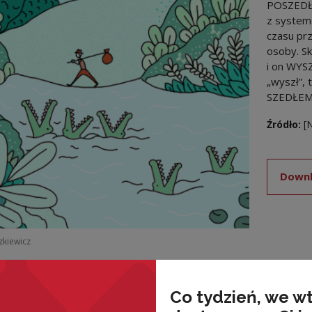
POSZEDŁ
z system
czasu pr
osoby. S
i on WYSZ
„wyszł”, 
SZEDŁEM
Źródło:
[
Downl
szkiewicz
Co tydzień, we w