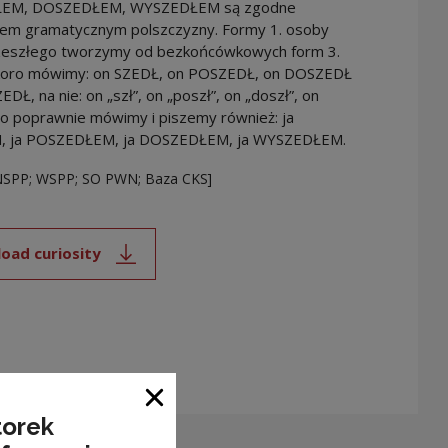
EM, DOSZEDŁEM, WYSZEDŁEM są zgodne
em gramatycznym polszczyzny. Formy 1. osoby
zeszłego tworzymy od bezkońcówkowych form 3.
koro mówimy: on SZEDŁ, on POSZEDŁ, on DOSZEDŁ
EDŁ, na nie: on „szł”, on „poszł”, on „doszł”, on
to poprawnie mówimy i piszemy również: ja
, ja POSZEDŁEM, ja DOSZEDŁEM, ja WYSZEDŁEM.
NSPP; WSPP; SO PWN; Baza CKS]
oad curiosity
Note, the link will open in a new window
Close window
torek