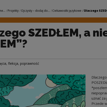
 a nie „SZŁEM”? | 
ne...
Projekty
Ojczysty – dodaj do...
Ciekawostki językowe
Dlaczego SZEDŁ
zego SZEDŁEM, a ni
ŁEM”?
jęcia
,
fleksja
,
poprawność
Dlaczego
POSZEDŁ
*poszłem
niepopraw
uznać za 
Przede w