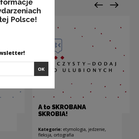
nformacje
Previous slide
Next slide
ydarzeniach
łej Polsce!
wsletter!
OK
A to SKROBANA
SKROBIA!
Kategorie:
etymologia, jedzenie,
fleksja, ortografia