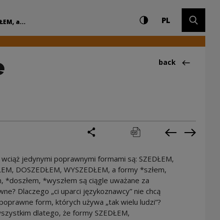
Settings and search
High contrast
CHANGE LAN
Expand 
Narodowe Centrum K
PL
EM, a...
e
Back to:Ciekawos
back
share
print
pobierz
Previous cur
Next cu
 wciąż jedynymi poprawnymi formami są: SZEDŁEM,
EM, DOSZEDŁEM, WYSZEDŁEM, a formy *szłem,
, *doszłem, *wyszłem są ciągle uważane za
ne? Dlaczego „ci uparci językoznawcy” nie chcą
poprawne form, których używa „tak wielu ludzi”?
szystkim dlatego, że formy SZEDŁEM,