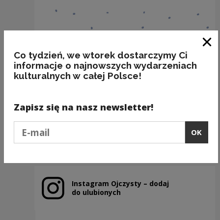
Clo
Co tydzień, we wtorek dostarczymy Ci
informacje o najnowszych wydarzeniach
kulturalnych w całej Polsce!
BAKALIE
Kategorie:
semantyka, jedzenie
Zapisz się na nasz newsletter!
Podaj e-mail
OK
Previous slide
Next slide
Instagram Ojczysty – dodaj
Note, the link will open in a new window
do ulubionych