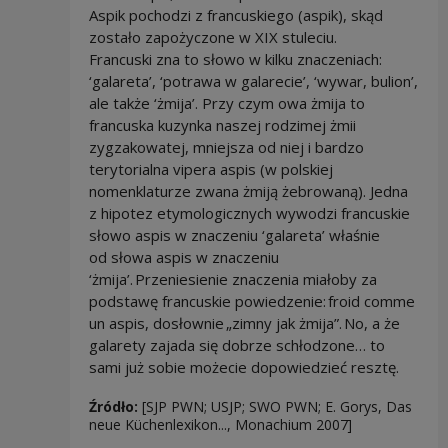
Aspik pochodzi z francuskiego (aspik), skąd
zostało zapożyczone w XIX stuleciu.
Francuski zna to słowo w kilku znaczeniach:
‘galareta’, ‘potrawa w galarecie’, ‘wywar, bulion’,
ale także ‘żmija’. Przy czym owa żmija to
francuska kuzynka naszej rodzimej żmii
zygzakowatej, mniejsza od niej i bardzo
terytorialna vipera aspis (w polskiej
nomenklaturze zwana żmiją żebrowaną). Jedna
z hipotez etymologicznych wywodzi francuskie
słowo aspis w znaczeniu ‘galareta’ właśnie
od słowa aspis w znaczeniu
‘żmija’. Przeniesienie znaczenia miałoby za
podstawę francuskie powiedzenie: froid comme
un aspis, dosłownie „zimny jak żmija”. No, a że
galarety zajada się dobrze schłodzone… to
sami już sobie możecie dopowiedzieć resztę.
Źródło:
[SJP PWN; USJP; SWO PWN; E. Gorys, Das
neue Küchenlexikon..., Monachium 2007]