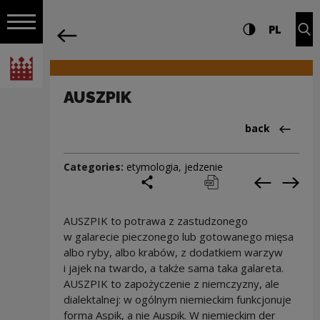
on the entire
AUSZPIK | Narodowe Centrum Kultury
Settings and search
High contrast
CHANG
Exp
PL
Navigation
back
Open navigation
National Centre for Culture Poland
AUSZPIK
Back to:Cieka
back
Categories:
etymologia
,
jedzenie
share
print
pobierz
Previous c
Next
AUSZPIK to potrawa z zastudzonego
w galarecie pieczonego lub gotowanego mięsa
albo ryby, albo krabów, z dodatkiem warzyw
i jajek na twardo, a także sama taka galareta.
AUSZPIK to zapożyczenie z niemczyzny, ale
dialektalnej: w ogólnym niemieckim funkcjonuje
forma Aspik, a nie Auspik. W niemieckim der