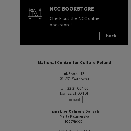
NCC BOOKSTORE
Check out the NCC online
bookstore!
Check
Note, the link will open in a new window
National Centre for Culture Poland
ul. Płocka 13
01-231 Warszawa
tel : 22 21 00 100
fax : 22 21 00 101
send
email
Inspektor Ochrony Danych
Marta Kaźmierska
iod@nck.pl