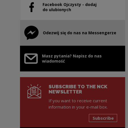
Facebook Ojczysty - dodaj
Note, the link will open in a new window
do ulubionych
Odezwij się do nas na Messengerze
Note, the link will open in a new window
Masz pytania? Napisz do nas
wiadomość
SUBSCRIBE TO THE NCK
NEWSLETTER
If you want to receive current
information in your e-mail box.
Subscribe