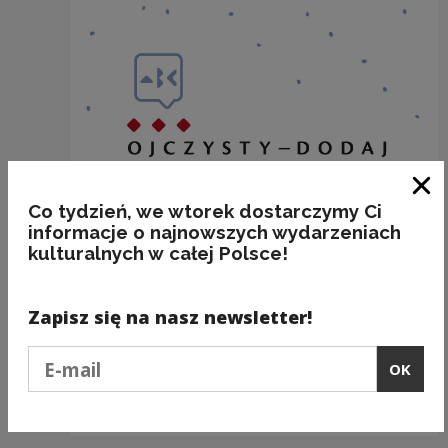
Clo
Co tydzień, we wtorek dostarczymy Ci
informacje o najnowszych wydarzeniach
kulturalnych w całej Polsce!
Zapisz się na nasz newsletter!
Podaj e-mail
BAKALIE
OK
Kategorie:
semantyka, jedzenie