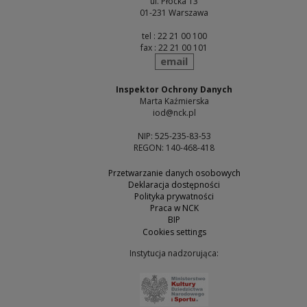
ul. Płocka 13
01-231 Warszawa
tel : 22 21 00 100
fax : 22 21 00 101
send
email
Inspektor Ochrony Danych
Marta Kaźmierska
iod@nck.pl
NIP: 525-235-83-53
REGON: 140-468-418
Przetwarzanie danych osobowych
Deklaracja dostępności
Polityka prywatności
Praca w NCK
BIP
Cookies settings
Instytucja nadzorująca:
Note, the link will open 