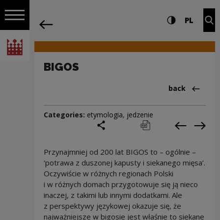
on the entire
BIGOS | Narodowe Centrum Kultury
Settings and search
High contrast
CHANG
Exp
PL
Navigation
back
Open navigation
National Centre for Culture Poland
BIGOS
Back to:Cieka
back
Categories:
etymologia
,
jedzenie
share
print
pobierz
Previous c
Next
Przynajmniej od 200 lat BIGOS to – ogólnie –
‘potrawa z duszonej kapusty i siekanego mięsa’.
Oczywiście w różnych regionach Polski
i w różnych domach przygotowuje się ją nieco
inaczej, z takimi lub innymi dodatkami. Ale
z perspektywy językowej okazuje się, że
najważniejsze w bigosie jest właśnie to siekane