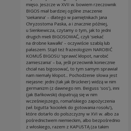
mięso. Jeszcze w XVII w. bowiem rzeczownik
BIGOS miał bardziej ogólne znaczenie
‘siekanina’ – dlatego w pamiętnikach Jana
Chryzostoma Paska, a i znacznie później,
u Sienkiewicza, czytamy o tym, jak to jedni
drugich mieli BIGOSOWAĆ, czyli ‘siekać
na drobne kawałki’ – oczywiście szablą lub
pałaszem. Stąd też frazeologizm NAROBIĆ
KOMUŚ BIGOSU ‘sprawić kłopot, narobić
zamieszania’ – ba, jeśli przeciwnik koniecznie
chciał nas bigosować, to tym samym sprawiał
nam niemały kłopot... Pochodzenie słowa jest
niejasne: jedni (tak jak Brückner) widzą w nim
germanizm (z dawnego nm. Beiguss ‘sos’), inni
(jak Bańkowski) dopatrują się w nim
wcześniejszego, romańskiego zapożyczenia
(wł. bigutta ‘kociołek do gotowania rosołu’),
które dotarło do polszczyzny w XVI w. albo za
pośrednictwem niemieckim, albo bezpośrednio
z włoskiego, razem z KAPUSTĄ (za takim