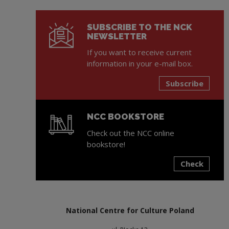
SUBSCRIBE TO THE NCK
NEWSLETTER
If you want to receive current
information in your e-mail box.
Subscribe
NCC BOOKSTORE
Check out the NCC online
bookstore!
Check
Note, the link will open in a new window
National Centre for Culture Poland