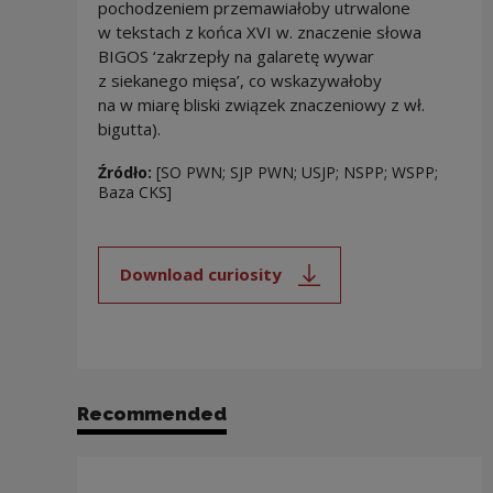
pochodzeniem przemawiałoby utrwalone
w tekstach z końca XVI w. znaczenie słowa
BIGOS ‘zakrzepły na galaretę wywar
z siekanego mięsa’, co wskazywałoby
na w miarę bliski związek znaczeniowy z wł.
bigutta).
Źródło:
[SO PWN; SJP PWN; USJP; NSPP; WSPP;
Baza CKS]
Download curiosity
Note, the link will open in a new
Recommended