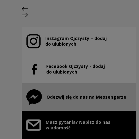
Previous slide
Next slide
Instagram Ojczysty – dodaj
Note, the link will open in a new window
do ulubionych
Facebook Ojczysty - dodaj
Note, the link will open in a new window
do ulubionych
Odezwij się do nas na Messengerze
Note, the link will open in a new window
Masz pytania? Napisz do nas
wiadomość