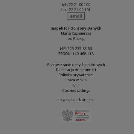
tel : 22 21 00 100
fax : 22 21 00 101
send
email
Inspektor Ochrony Danych
Marta Kaźmierska
iod@nck.pl
NIP: 525-235-83-53
REGON: 140-468-418
Przetwarzanie danych osobowych
Deklaracja dostępności
Polityka prywatności
Praca w NCK
BIP
Cookies settings
Instytucja nadzorująca:
Note, the link will open 