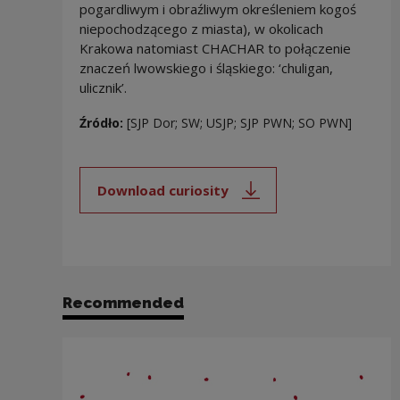
pogardliwym i obraźliwym określeniem kogoś
niepochodzącego z miasta), w okolicach
Krakowa natomiast CHACHAR to połączenie
znaczeń lwowskiego i śląskiego: ‘chuligan,
ulicznik’.
Źródło:
[SJP Dor; SW; USJP; SJP PWN; SO PWN]
Download curiosity
Note, the link will open in a new
Recommended