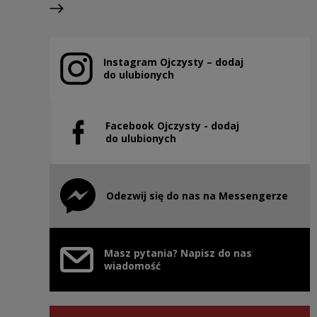
Previous slide
Next slide
Instagram Ojczysty – dodaj
Note, the link will open in a new window
do ulubionych
Facebook Ojczysty - dodaj
Note, the link will open in a new window
do ulubionych
Odezwij się do nas na Messengerze
Note, the link will open in a new window
Masz pytania? Napisz do nas
wiadomość