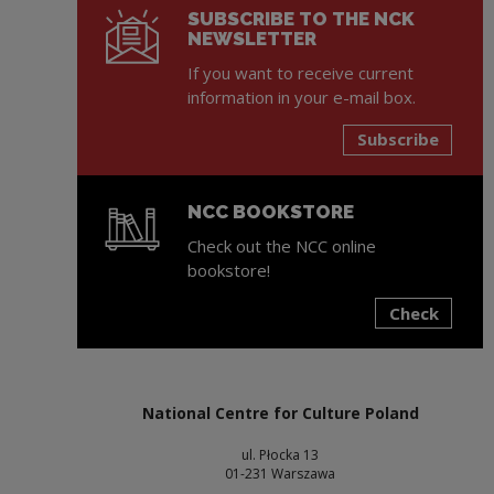
SUBSCRIBE TO THE NCK
NEWSLETTER
If you want to receive current
information in your e-mail box.
Subscribe
NCC BOOKSTORE
Check out the NCC online
bookstore!
Check
Note, the link will open in a new window
National Centre for Culture Poland
ul. Płocka 13
01-231 Warszawa