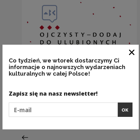
Clo
Co tydzień, we wtorek dostarczymy Ci
informacje o najnowszych wydarzeniach
kulturalnych w całej Polsce!
Zapisz się na nasz newsletter!
(NIE)CHLUJNY kontra (S)CHLUDNY
Podaj e-mail
OK
Kategorie:
etymologia, ludzie, ortografia