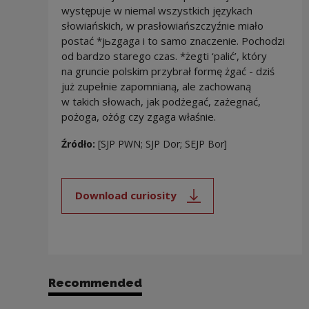
występuje w niemal wszystkich językach
słowiańskich, w prasłowiańszczyźnie miało
postać *jьzgaga i to samo znaczenie. Pochodzi
od bardzo starego czas. *żegti ‘palić’, który
na gruncie polskim przybrał formę żgać - dziś
już zupełnie zapomnianą, ale zachowaną
w takich słowach, jak podżegać, zażegnać,
pożoga, ożóg czy zgaga właśnie.
Źródło:
[SJP PWN; SJP Dor; SEJP Bor]
Download curiosity
Note, the link will open in a new
Recommended