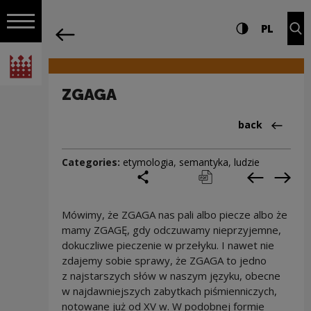
on the entire
ZGAGA | Narodowe Centrum Kultury
Settings and search
High contrast
CHANG
Exp
PL
Navigation
back
Open navigation
National Centre for Culture Poland
ZGAGA
Back to:Cieka
back
Categories:
etymologia
,
semantyka
,
ludzie
share
print
pobierz
Previous c
Next
Mówimy, że ZGAGA nas pali albo piecze albo że
mamy ZGAGĘ, gdy odczuwamy nieprzyjemne,
dokuczliwe pieczenie w przełyku. I nawet nie
zdajemy sobie sprawy, że ZGAGA to jedno
z najstarszych słów w naszym języku, obecne
w najdawniejszych zabytkach piśmienniczych,
notowane już od XV w. W podobnej formie