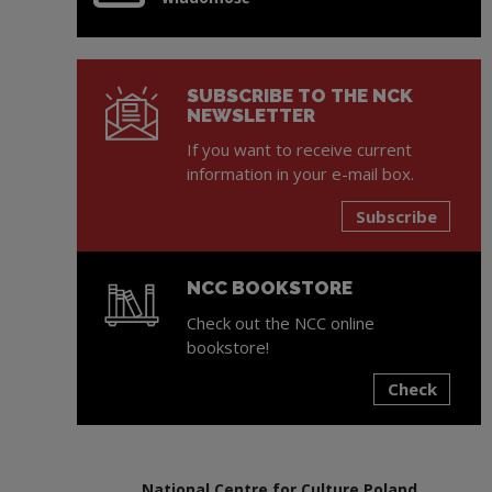
SUBSCRIBE TO THE NCK
NEWSLETTER
If you want to receive current
information in your e-mail box.
Subscribe
NCC BOOKSTORE
Check out the NCC online
bookstore!
Check
Note, the link will open in a new window
National Centre for Culture Poland