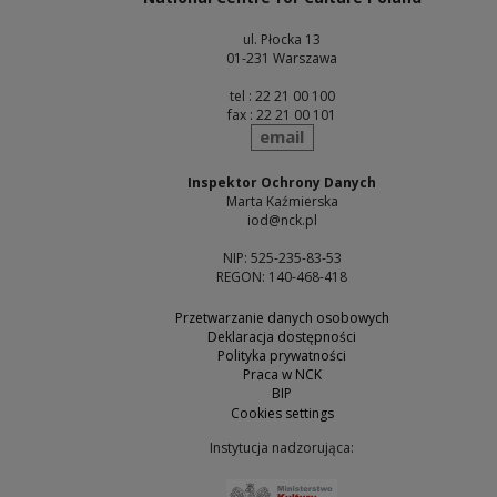
ul. Płocka 13
01-231 Warszawa
tel : 22 21 00 100
fax : 22 21 00 101
send
email
Inspektor Ochrony Danych
Marta Kaźmierska
iod@nck.pl
NIP: 525-235-83-53
REGON: 140-468-418
Przetwarzanie danych osobowych
Deklaracja dostępności
Polityka prywatności
Praca w NCK
BIP
Cookies settings
Instytucja nadzorująca:
Note, the link will open 