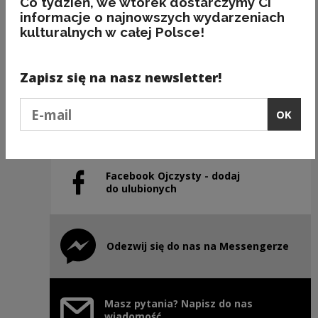
Co tydzień, we wtorek dostarczymy Ci
informacje o najnowszych wydarzeniach
kulturalnych w całej Polsce!
Previous slide
Next slide
Zapisz się na nasz newsletter!
Podaj e-mail
Instagram Ojczysty – dodaj
OK
Note, the link will open in a new window
do ulubionych
Facebook Ojczysty - dodaj
Note, the link will open in a new window
do ulubionych
Odezwij się do nas na Messengerze
Note, the link will open in a new window
Masz pytania? Napisz do nas
wiadomość