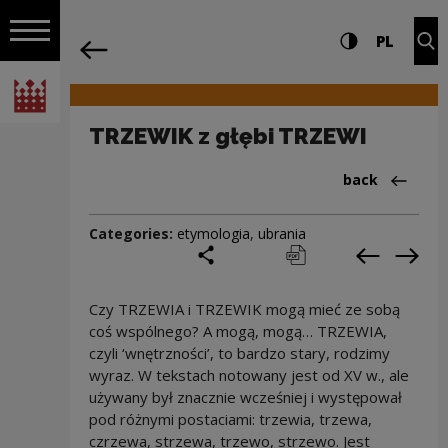
on the entire
TRZEWIK z głębi TRZEWI | Narodowe Ce
Settings and search
High contrast
CHANG
Exp
PL
Navigation
back
Open navigation
National Centre for Culture Poland
TRZEWIK z głębi TRZEWI
Back to:Cieka
back
Categories:
etymologia
,
ubrania
share
print
pobierz
Previous c
Next
Czy TRZEWIA i TRZEWIK mogą mieć ze sobą
coś wspólnego? A mogą, mogą… TRZEWIA,
czyli ‘wnętrzności’, to bardzo stary, rodzimy
wyraz. W tekstach notowany jest od XV w., ale
używany był znacznie wcześniej i występował
pod różnymi postaciami: trzewia, trzewa,
czrzewa, strzewa, trzewo, strzewo. Jest