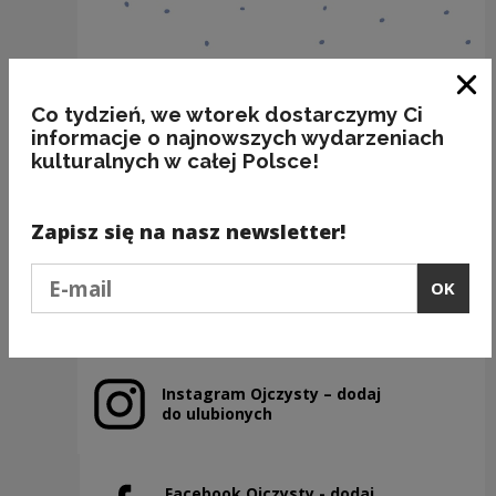
Clo
Co tydzień, we wtorek dostarczymy Ci
informacje o najnowszych wydarzeniach
kulturalnych w całej Polsce!
A ja chcę TĘ!
Kategorie:
fleksja, poprawność
Zapisz się na nasz newsletter!
Podaj e-mail
OK
Previous slide
Next slide
Instagram Ojczysty – dodaj
Note, the link will open in a new window
do ulubionych
Facebook Ojczysty - dodaj