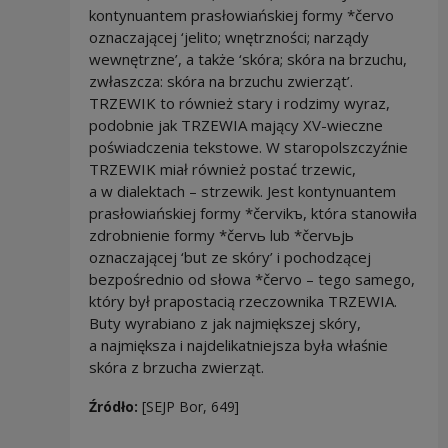
kontynuantem prasłowiańskiej formy *červo
oznaczającej ‘jelito; wnętrzności; narządy
wewnętrzne’, a także ‘skóra; skóra na brzuchu,
zwłaszcza: skóra na brzuchu zwierząt’.
TRZEWIK to również stary i rodzimy wyraz,
podobnie jak TRZEWIA mający XV-wieczne
poświadczenia tekstowe. W staropolszczyźnie
TRZEWIK miał również postać trzewic,
a w dialektach – strzewik. Jest kontynuantem
prasłowiańskiej formy *červikъ, która stanowiła
zdrobnienie formy *červь lub *červьjь
oznaczającej ‘but ze skóry’ i pochodzącej
bezpośrednio od słowa *červo – tego samego,
który był prapostacią rzeczownika TRZEWIA.
Buty wyrabiano z jak najmiększej skóry,
a najmiększa i najdelikatniejsza była właśnie
skóra z brzucha zwierząt.
Źródło:
[SEJP Bor, 649]