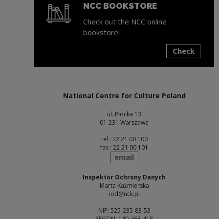
NCC BOOKSTORE
Check out the NCC online
bookstore!
Check
Note, the link will open in a new window
National Centre for Culture Poland
ul. Płocka 13
01-231 Warszawa
tel : 22 21 00 100
fax : 22 21 00 101
send
email
Inspektor Ochrony Danych
Marta Kaźmierska
iod@nck.pl
NIP: 525-235-83-53
REGON: 140-468-418