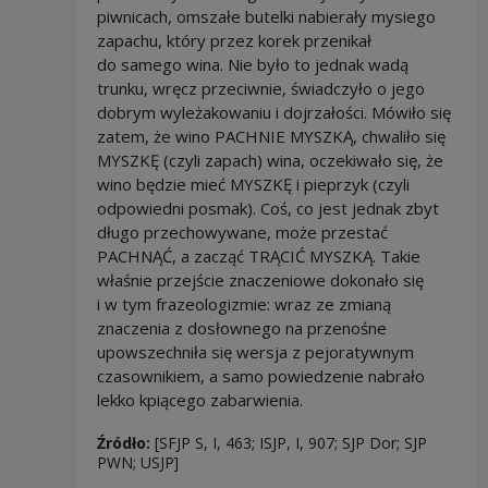
piwnicach, omszałe butelki nabierały mysiego
zapachu, który przez korek przenikał
do samego wina. Nie było to jednak wadą
trunku, wręcz przeciwnie, świadczyło o jego
dobrym wyleżakowaniu i dojrzałości. Mówiło się
zatem, że wino PACHNIE MYSZKĄ, chwaliło się
MYSZKĘ (czyli zapach) wina, oczekiwało się, że
wino będzie mieć MYSZKĘ i pieprzyk (czyli
odpowiedni posmak). Coś, co jest jednak zbyt
długo przechowywane, może przestać
PACHNĄĆ, a zacząć TRĄCIĆ MYSZKĄ. Takie
właśnie przejście znaczeniowe dokonało się
i w tym frazeologizmie: wraz ze zmianą
znaczenia z dosłownego na przenośne
upowszechniła się wersja z pejoratywnym
czasownikiem, a samo powiedzenie nabrało
lekko kpiącego zabarwienia.
Źródło:
[SFJP S, I, 463; ISJP, I, 907; SJP Dor; SJP
PWN; USJP]