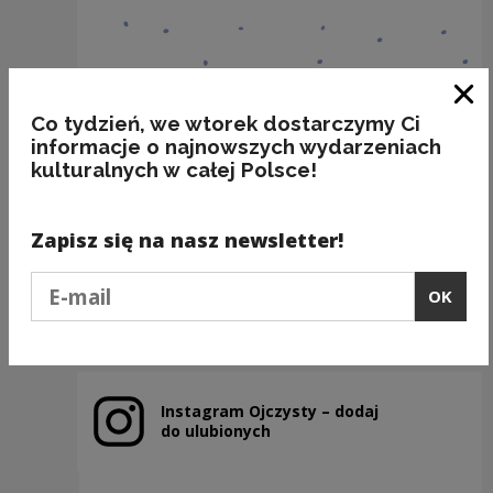
Clo
Co tydzień, we wtorek dostarczymy Ci
informacje o najnowszych wydarzeniach
kulturalnych w całej Polsce!
A ja chcę TĘ!
Kategorie:
fleksja, poprawność
Zapisz się na nasz newsletter!
Podaj e-mail
OK
Previous slide
Next slide
Instagram Ojczysty – dodaj
Note, the link will open in a new window
do ulubionych