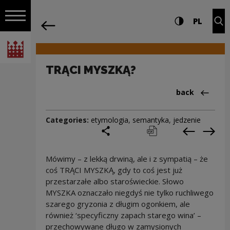
on the entire
TRĄCI MYSZKĄ? | Narodowe Centrum Ku
Settings and search
High contrast
CHANG
Exp
PL
Navigation
back
Open navigation
National Centre for Culture Poland
TRĄCI MYSZKĄ?
Back to:Cieka
back
Categories:
etymologia
,
semantyka
,
jedzenie
share
print
pobierz
Previous c
Next
Mówimy – z lekką drwiną, ale i z sympatią – że
coś TRĄCI MYSZKĄ, gdy to coś jest już
przestarzałe albo staroświeckie. Słowo
MYSZKA oznaczało niegdyś nie tylko ruchliwego
szarego gryzonia z długim ogonkiem, ale
również ‘specyficzny zapach starego wina’ –
przechowywane długo w zamysionych