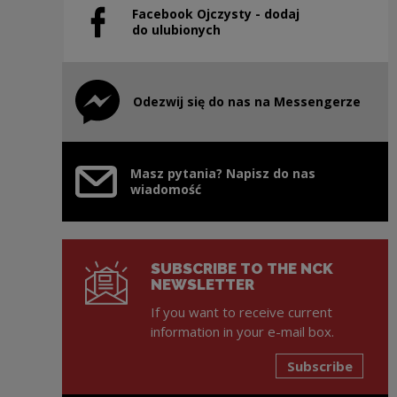
Facebook Ojczysty - dodaj
Note, the link will open in a new window
do ulubionych
Odezwij się do nas na Messengerze
Note, the link will open in a new window
Masz pytania? Napisz do nas
wiadomość
SUBSCRIBE TO THE NCK
NEWSLETTER
If you want to receive current
information in your e-mail box.
Subscribe