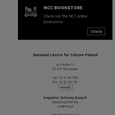
NCC BOOKSTORE
Check out the NCC online
bookstore!
Check
Note, the link will open in a new window
National Centre for Culture Poland
ul. Płocka 13
01-231 Warszawa
tel : 22 21 00 100
fax : 22 21 00 101
send
email
Inspektor Ochrony Danych
Marta Kaźmierska
iod@nck.pl