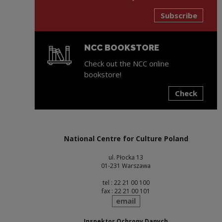
Subscribe
NCC BOOKSTORE
Check out the NCC online
bookstore!
Check
Note, the link will open in a new window
National Centre for Culture Poland
ul. Płocka 13
01-231 Warszawa
tel : 22 21 00 100
fax : 22 21 00 101
send
email
Inspektor Ochrony Danych