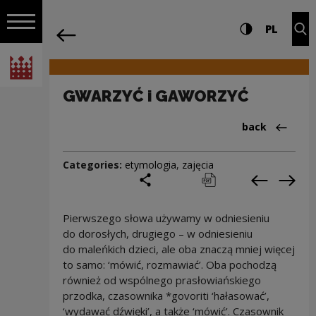
on the entire
GWARZYĆ i GAWORZYĆ | Narodowe Cen
Settings and search
High contrast
CHANG
Exp
PL
Navigation
back
Open navigation
National Centre for Culture Poland
GWARZYĆ i GAWORZYĆ
Back to:Cieka
back
Categories:
etymologia
,
zajęcia
share
print
pobierz
Previous c
Next
Pierwszego słowa używamy w odniesieniu
do dorosłych, drugiego – w odniesieniu
do maleńkich dzieci, ale oba znaczą mniej więcej
to samo: ‘mówić, rozmawiać’. Oba pochodzą
również od wspólnego prasłowiańskiego
przodka, czasownika *govoriti ‘hałasować’,
‘wydawać dźwięki’, a także ‘mówić’. Czasownik