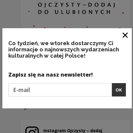
Clo
Co tydzień, we wtorek dostarczymy Ci
informacje o najnowszych wydarzeniach
kulturalnych w całej Polsce!
...GDZIE PIEPRZ ROŚNIE!
Zapisz się na nasz newsletter!
Kategorie:
etymologia, frazeologia, jedzenie
Podaj e-mail
OK
Previous slide
Next slide
Instagram Ojczysty – dodaj