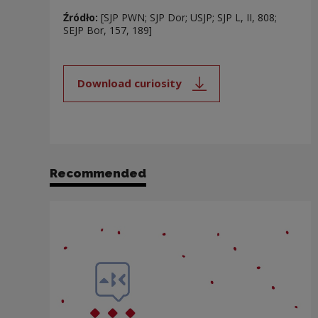
Źródło:
[SJP PWN; SJP Dor; USJP; SJP L, II, 808;
SEJP Bor, 157, 189]
Download curiosity
Note, the link will open in a new
Recommended