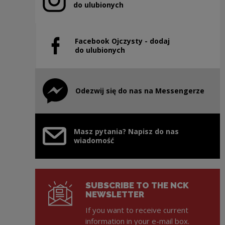
Note, the link will open in a new window
do ulubionych
Facebook Ojczysty - dodaj
Note, the link will open in a new window
do ulubionych
Odezwij się do nas na Messengerze
Note, the link will open in a new window
Masz pytania? Napisz do nas
wiadomość
SUBSCRIBE TO THE NCK
NEWSLETTER
If you want to receive current
information in your e-mail box.