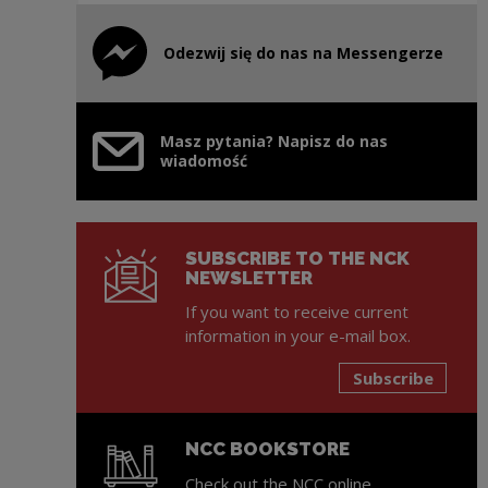
Odezwij się do nas na Messengerze
Note, the link will open in a new window
Masz pytania? Napisz do nas
wiadomość
SUBSCRIBE TO THE NCK
NEWSLETTER
If you want to receive current
information in your e-mail box.
Subscribe
NCC BOOKSTORE
Check out the NCC online