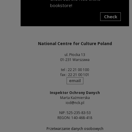
bookstore!
Check
Note, the link will open in a new window
National Centre for Culture Poland
ul. Płocka 13
01-231 Warszawa
tel : 22 21 00 100
fax : 22 21 00 101
send
email
Inspektor Ochrony Danych
Marta Kaźmierska
iod@nck.pl
NIP: 525-235-83-53
REGON: 140-468-418
Przetwarzanie danych osobowych