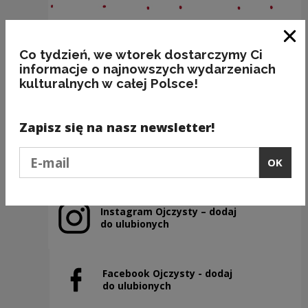
Clo
Co tydzień, we wtorek dostarczymy Ci
...GDZIE PIEPRZ ROŚNIE!
informacje o najnowszych wydarzeniach
kulturalnych w całej Polsce!
Kategorie:
etymologia, frazeologia, jedzenie
Zapisz się na nasz newsletter!
Previous slide
Podaj e-mail
OK
Next slide
Instagram Ojczysty – dodaj
Note, the link will open in a new window
do ulubionych
Facebook Ojczysty - dodaj
Note, the link will open in a new window
do ulubionych