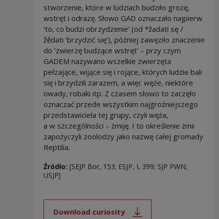
stworzenie, które w ludziach budziło grozę,
wstręt i odrazę. Słowo GAD oznaczało najpierw
‘to, co budzi obrzydzenie’ (od *žadati sę /
žědati ‘brzydzić się’), później zawęziło znaczenie
do ‘zwierzę budzące wstręt’ – przy czym
GADEM nazywano wszelkie zwierzęta
pełzające, wijące się i rojące, których ludzie bali
się i brzydzili zarazem, a więc węże, niektóre
owady, robaki itp. Z czasem słowo to zaczęło
oznaczać przede wszystkim najgroźniejszego
przedstawiciela tej grupy, czyli węża,
a w szczególności – żmiję. I to określenie żmii
zapożyczyli zoolodzy jako nazwę całej gromady
Reptilia.
Źródło:
[SEJP Bor, 153; ESJP, I, 399; SJP PWN;
USJP]
Download curiosity