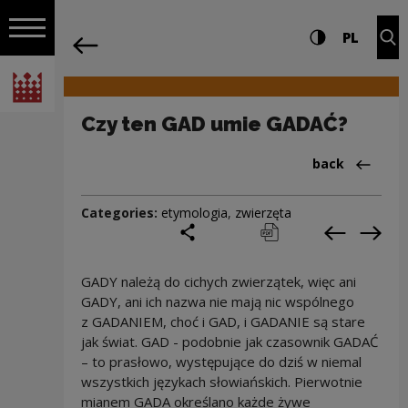
on the entire
Czy ten GAD umie GADAĆ? | Narodowe 
Settings and search
High contrast
CHANG
Exp
PL
Navigation
back
Open navigation
National Centre for Culture Poland
Czy ten GAD umie GADAĆ?
Back to:Cieka
back
Categories:
etymologia
,
zwierzęta
share
print
pobierz
Previous c
Next
GADY należą do cichych zwierzątek, więc ani
GADY, ani ich nazwa nie mają nic wspólnego
z GADANIEM, choć i GAD, i GADANIE są stare
jak świat. GAD - podobnie jak czasownik GADAĆ
– to prasłowo, występujące do dziś w niemal
wszystkich językach słowiańskich. Pierwotnie
mianem GADA określano każde żywe