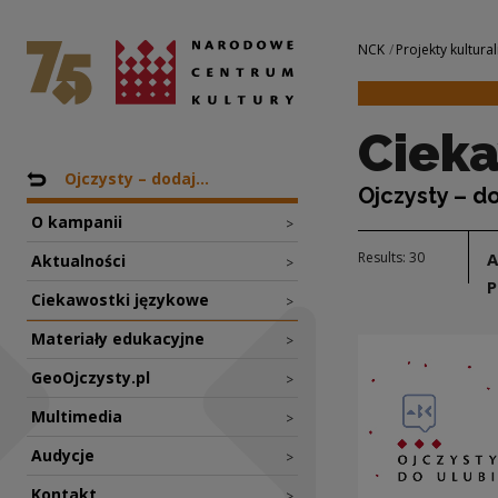
Ciekawostki język
National Centre for Culture Poland
Navigation
NCK
Projekty kultural
Cieka
Nawigacja
Back to: Projekty
Ojczysty – dodaj...
Ojczysty – d
O kampanii
>
Results: 30
Aktualności
>
P
Ciekawostki językowe
>
Materiały edukacyjne
>
GeoOjczysty.pl
>
Multimedia
>
Audycje
>
Kontakt
>