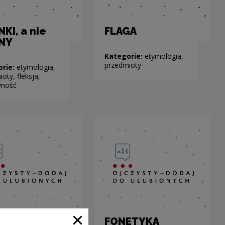
NKI, a nie
FLAGA
ANY
Kategorie:
etymologia,
przedmioty
orie:
etymologia,
oty, fleksja,
wność
RA
FONETYKA