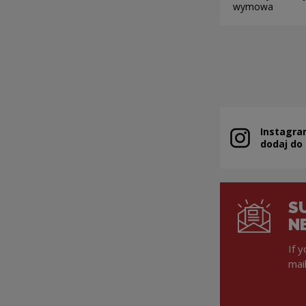
wymowa
Pagin
Instagra
Note, the link 
dodaj do
S
N
If 
mai