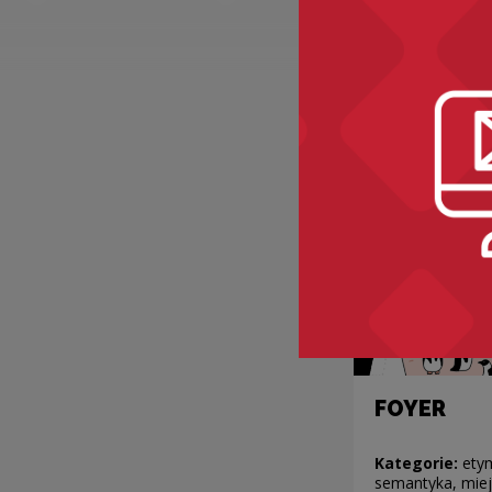
Kategorie:
ety
jedzenie, ubrani
FOYER
Kategorie:
ety
semantyka, miej