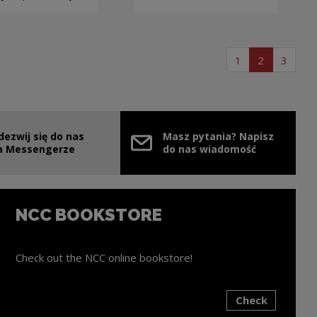
page list of arti
page list of
page l
1
2
3
dezwij się do nas
Masz pytania? Napisz
e link will open in a new window
a Messengerze
do nas wiadomość
NCC BOOKSTORE
Check out the NCC online bookstore!
Check