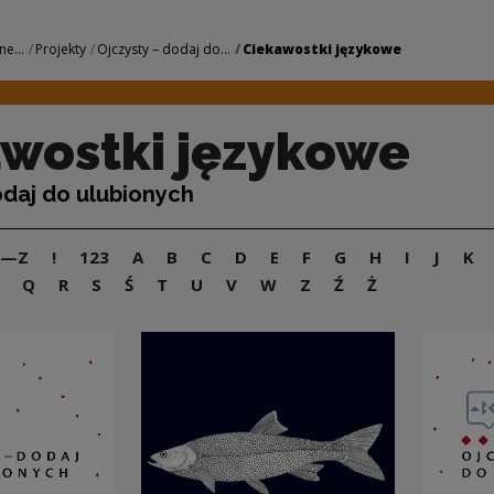
owe | Narodowe Cen
ne...
Projekty
Ojczysty – dodaj do...
Ciekawostki językowe
wostki językowe
odaj do ulubionych
A—Z
!
123
A
B
C
D
E
F
G
H
I
J
K
Q
R
S
Ś
T
U
V
W
Z
Ź
Ż