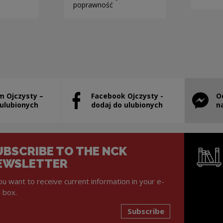
poprawność
m Ojczysty –
Facebook Ojczysty -
O
will open in a new window
Note, the link will open in a new window
Note, th
 ulubionych
dodaj do ulubionych
n
UBSCRIBE TO THE NCK
EWSLETTER
you want to receive current information in your e-
l box.
Subscribe