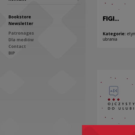
Bookstore
FIGI...
Newsletter
Patronages
Kategorie:
ety
ubrania
Dla mediów
Contact
BIP
Social Media
FLAKI i FL