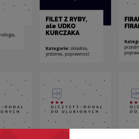
FILET Z RYBY,
FIRA
ale UDKO
FIR
KURCZAKA
mologia,
Kateg
przedmi
Kategorie:
składnia,
popra
jedzenie, poprawność
EKI
FLAMA
FLO