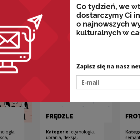
(nie
Co tydzień, we w
mologia,
Kategorie:
etymologia,
dostarczymy Ci i
a
ludzie, abstrakty
Kateg
o najnowszych w
rośliny
kulturalnych w ca
Zapisz się na nasz ne
Podaj e-mail
FRĘDZLE
FRO
mologia,
Kategorie:
etymologia,
Kateg
sca,
ubrania, fleksja,
semant