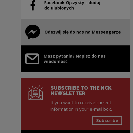
Facebook Ojczysty - dodaj
Note, the link will open in a new window
do ulubionych
Odezwij się do nas na Messengerze
Note, the link will open in a new window
Masz pytania? Napisz do nas
wiadomość
SUBSCRIBE TO THE NCK
NEWSLETTER
If you want to receive current
information in your e-mail box.
Subscribe