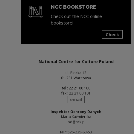
NCC BOOKSTORE
Check out the NCC online
bookstore!
Check
Note, the link will open in a new window
National Centre for Culture Poland
ul. Płocka 13
01-231 Warszawa
tel : 22 21 00 100
fax : 22 21 00 101
send
email
Inspektor Ochrony Danych
Marta Kaźmierska
iod@nck.pl
NIP: 525-235-83-53