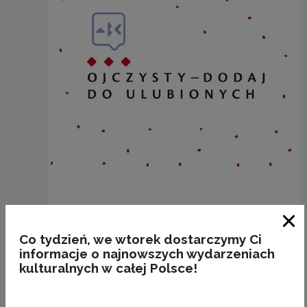
KALAFIOR
Clo
Co tydzień, we wtorek dostarczymy Ci
informacje o najnowszych wydarzeniach
Kategorie:
etymologia, rośliny
kulturalnych w całej Polsce!