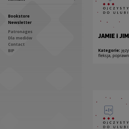
Bookstore
Newsletter
Patronages
JAMIE i JI
Dla mediów
Contact
Kategorie:
języ
BIP
fleksja, popraw
Social Media