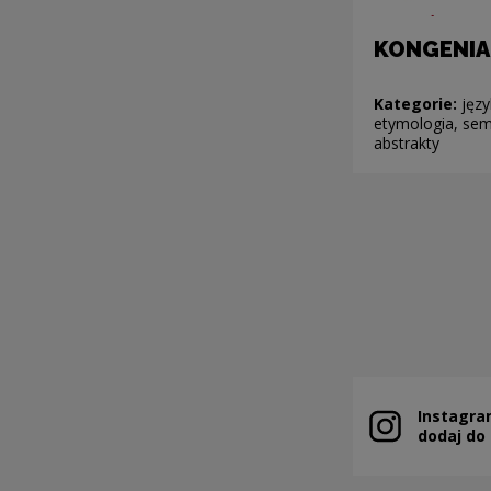
KONGENIA
Kategorie:
języ
etymologia, sem
abstrakty
Pagin
Instagra
Note, the link 
dodaj do