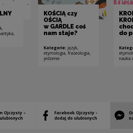
LNY
KOŚCIĄ czy
KRO
OŚCIĄ
KRO
w GARDLE coś
cho
k,
nam staje?
do p
antyka,
Kategorie:
język,
Kateg
etymologia, frazeologia,
etymolo
jedzenie
nauka 
m Ojczysty –
Facebook Ojczysty -
O
will open in a new window
Note, the link will open in a new window
Note, th
 ulubionych
dodaj do ulubionych
n