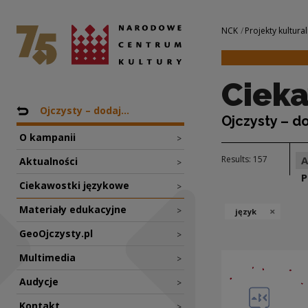
Ciekawostki język
National Centre for Culture Poland
Navigation
NCK
Projekty kultural
Cieka
Nawigacja
Back to: Projekty
Ojczysty – dodaj...
Ojczysty – d
O kampanii
>
Results: 157
Aktualności
>
P
Ciekawostki językowe
>
Materiały edukacyjne
×
>
język
GeoOjczysty.pl
>
Multimedia
>
Audycje
>
Kontakt
>