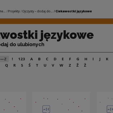
owe | Narodowe Cen
ne...
Projekty
Ojczysty – dodaj do...
Ciekawostki językowe
wostki językowe
odaj do ulubionych
A—Z
!
123
A
B
C
D
E
F
G
H
I
J
K
Q
R
S
Ś
T
U
V
W
Z
Ź
Ż