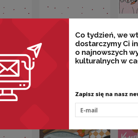
KIEDY z-,KIEDY
Kogo
H
s-, A KIEDY ś-
moż
Co tydzień, we w
NA POCZĄTKU
ADO
dostarczymy Ci i
CZASOWNIKA?
k, ludzie,
ność
o najnowszych w
Kateg
łączliw
Kategorie:
język,
kulturalnych w ca
popra
słowotwórstwo,
ortografia
Zapisz się na nasz ne
Podaj e-mail