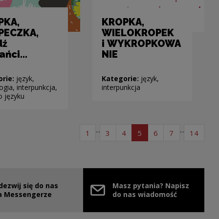
PKA,
KROPKA,
PECZKA,
WIELOKROPEK
dź
i WYKROPKOWA
ańci…
NIE
orie:
język,
Kategorie:
język,
gia, interpunkcja,
interpunkcja
o języku
...
...
page list of articles
page list of articles
page list of articles
page list of articles
page list of article
page list of ar
page l
1
3
4
5
6
7
14
dezwij się do nas
Masz pytania? Napisz
e link will open in a new window
a Messengerze
do nas wiadomość