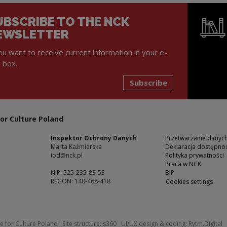
UBSCRIBE TO THE NCK
EWSLETTER
you want to receive current information in your e-
l box.
Subscribe
Note, the l
or Culture Poland
Inspektor Ochrony Danych
Przetwarzanie dany
Marta Kaźmierska
Deklaracja dostępnoś
iod@nck.pl
Polityka prywatności
Praca w NCK
NIP: 525-235-83-53
BIP
REGON: 140-468-418
Cookies settings
ow
Note, the link will open in a new windo
N
e for Culture Poland
Site structure:
s360
UI/UX design & coding:
Rytm.Digital