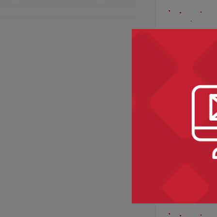
KEITH
i KENNET
Kategorie:
języ
fleksja, popraw