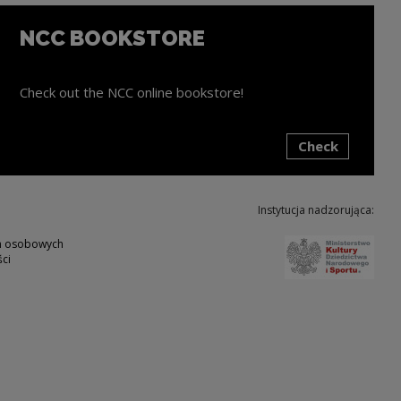
NCC BOOKSTORE
Check out the NCC online bookstore!
Check
ink will open in a new window
Instytucja nadzorująca:
Note,
ch osobowych
ci
w
ote, the link will open in a new window