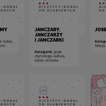
MMY
JANCZARY,
JOSE
JANCZARZY
i JANCZARKI
k, ludzie,
Kateg
ność
fleksj
Kategorie:
język,
etymologia, kultura,
ludzie, technika