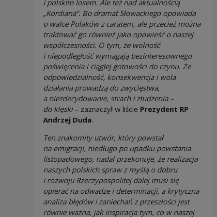
i polskim losem. Ale też nad aktualnością
„Kordiana”. Bo dramat Słowackiego opowiada
o walce Polaków z caratem, ale przecież można
traktować go również jako opowieść o naszej
współczesności. O tym, że wolność
i niepodległość wymagają bezinteresownego
poświęcenia i ciągłej gotowości do czynu. Że
odpowiedzialność, konsekwencja i wola
działania prowadzą do zwycięstwa,
a niezdecydowanie, strach i złudzenia –
do klęski
– zaznaczył w liście
Prezydent RP
Andrzej Duda
.
Ten znakomity utwór, który powstał
na emigracji, niedługo po upadku powstania
listopadowego, nadal przekonuje, że realizacja
naszych polskich spraw z myślą o dobru
i rozwoju Rzeczypospolitej dalej musi się
opierać na odwadze i determinacji, a krytyczna
analiza błędów i zaniechań z przeszłości jest
równie ważna, jak inspiracja tym, co w naszej