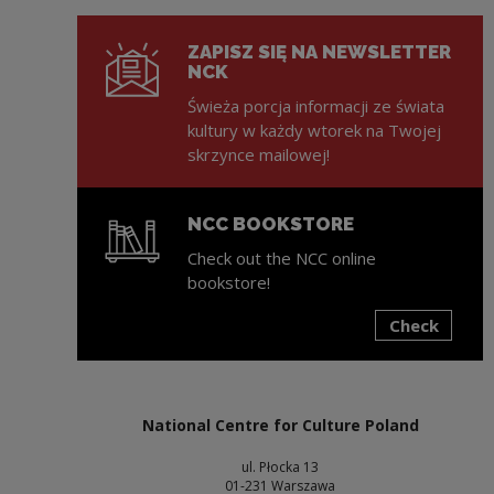
ZAPISZ SIĘ NA NEWSLETTER
NCK
Świeża porcja informacji ze świata
kultury w każdy wtorek na Twojej
skrzynce mailowej!
NCC BOOKSTORE
Check out the NCC online
bookstore!
Check
Note, the link will open in a new window
National Centre for Culture Poland
ul. Płocka 13
01-231 Warszawa