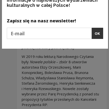
informacje o najnowszych wydarzeniach
wyjątkowy charakter – w związku z jubileuszem
kulturalnych w całej Polsce!
100. rocznicy odzyskania przez Polskę
niepodległości Para Prezydencka zaprosiła
Zapisz się na nasz newsletter!
do lektury
Przedwiośnia
Stefana Żeromskiego,
a ponadto, przez cały rok,
Antologii
Podaj e-mail
Niepodległości
– specjalnie przygotowanego
OK
na tę okazję zbioru powstałych na przestrzeni
wieków utworów, zaliczanych do kanonu
polskiej literatury patriotycznej.
W 2019 roku lekturą Narodowego Czytania
były
Nowele polskie
– zbiór 8 utworów
autorstwa Elizy Orzeszkowej, Marii
Konopnickiej, Bolesława Prusa, Brunona
Schulza, Władysława Stanisława Reymonta,
Stefana Żeromskiego, Henryka Sienkiewicza
i Henryka Rzewuskiego. Nowele zostały
wybrane przez Parę Prezydencką z ponad stu
propozycji tytułów przesłanych do Kancelarii
Prezydenta RP.