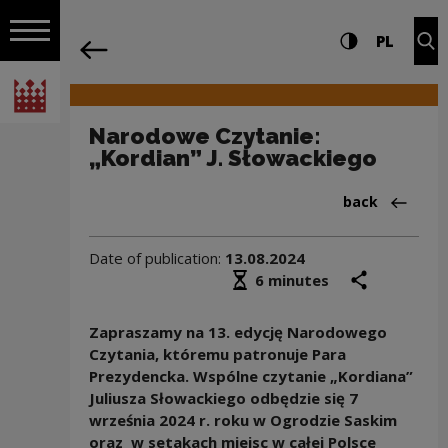
on the entire
Narodowe Czytanie: „Kordian” J. Słow
Settings and search
High contrast
CHANG
Exp
PL
Navigation
back
Open navigation
National Centre for Culture Poland
Narodowe Czytanie:
„Kordian” J. Słowackiego
Back to:Aktua
back
Date of publication:
13.08.2024
Średni czas czytania
share
prin
6 minutes
Zapraszamy na 13. edycję Narodowego
Czytania, któremu patronuje Para
Prezydencka. Wspólne czytanie „Kordiana”
Juliusza Słowackiego odbędzie się 7
września 2024 r. roku w Ogrodzie Saskim
oraz w setakach miejsc w całej Polsce