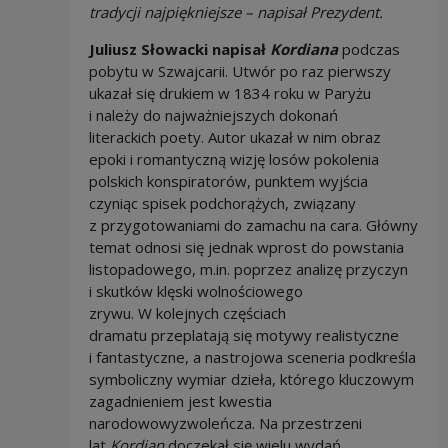
tradycji najpiękniejsze
– napisał Prezydent.
Juliusz Słowacki napisał
Kordiana
podczas
pobytu w Szwajcarii. Utwór po raz pierwszy
ukazał się drukiem w 1834 roku w Paryżu
i należy do najważniejszych dokonań
literackich poety. Autor ukazał w nim obraz
epoki i romantyczną wizję losów pokolenia
polskich konspiratorów, punktem wyjścia
czyniąc spisek podchorążych, związany
z przygotowaniami do zamachu na cara. Główny
temat odnosi się jednak wprost do powstania
listopadowego, m.in. poprzez analizę przyczyn
i skutków klęski wolnościowego
zrywu. W kolejnych częściach
dramatu przeplatają się motywy realistyczne
i fantastyczne, a nastrojowa sceneria podkreśla
symboliczny wymiar dzieła, którego kluczowym
zagadnieniem jest kwestia
narodowowyzwoleńcza. Na przestrzeni
lat
Kordian
doczekał się wielu wydań