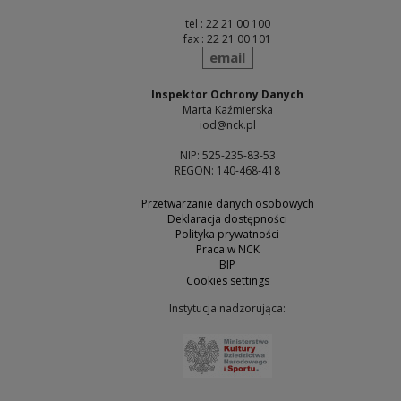
tel : 22 21 00 100
fax : 22 21 00 101
send
email
Inspektor Ochrony Danych
Marta Kaźmierska
iod@nck.pl
NIP: 525-235-83-53
REGON: 140-468-418
Przetwarzanie danych osobowych
Deklaracja dostępności
Polityka prywatności
Praca w NCK
BIP
Cookies settings
Instytucja nadzorująca:
Note, the link will open 