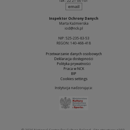
fax : 22 21 00 101
send
email
Inspektor Ochrony Danych
Marta Kaźmierska
iod@nck.pl
NIP: 525-235-83-53
REGON: 140-468-418
Przetwarzanie danych osobowych
Deklaracja dostępności
Polityka prywatności
Praca w NCK
BIP
Cookies settings
Instytucja nadzorująca:
Note, the link will open 
Not