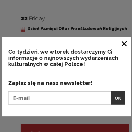
22
Friday
Dzień Pamięci Ofiar Prześladowań Religijnych
Clo
Co tydzień, we wtorek dostarczymy Ci
23
Saturday
informacje o najnowszych wydarzeniach
kulturalnych w całej Polsce!
Europejski Dzień Pamięci Ofiar Reżimów
Totalitarnych
Zapisz się na nasz newsletter!
31
Sunday
Podaj e-mail
OK
Dzień Solidarności i Wolności