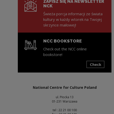
ZAPISZ SIĘ NA NEWSLETTER
NCK
Świeża porcja informacji ze świata
kultury w każdy wtorek na Twojej
skrzynce mailowej!
NCC BOOKSTORE
Check out the NCC online
bookstore!
Check
Note, the link will open in a new window
National Centre for Culture Poland
ul. Płocka 13
01-231 Warszawa
tel : 22 21 00 100