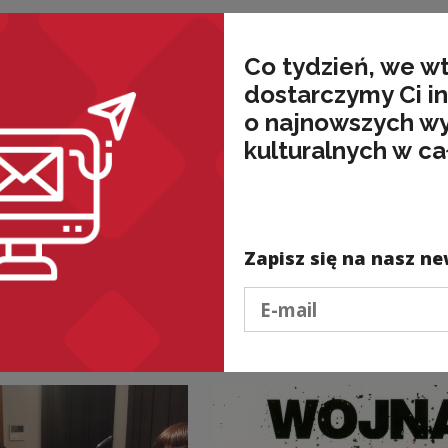
Co tydzień, we w
dostarczymy Ci i
o najnowszych w
kulturalnych w ca
lne i edukacyjne
Projekty kulturalne i edukacyjne
udski i zmiany
Gintrowski bez gitar
Zapisz się na nasz ne
zerunku
rozmowa o nowej pły
Kulturalne]
Marka Dyjaka [Audyc
Podaj e-mail
Kulturalne]