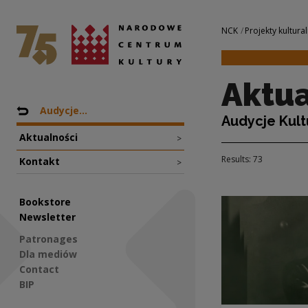
Aktualności | Nar
National Centre for Culture Poland
Navigation
NCK
Projekty kultural
Aktua
Nawigacja
Back to: Projekty
Audycje...
Audycje Kult
Aktualności
>
Results: 73
Kontakt
>
Bookstore
Newsletter
Patronages
Dla mediów
Contact
BIP