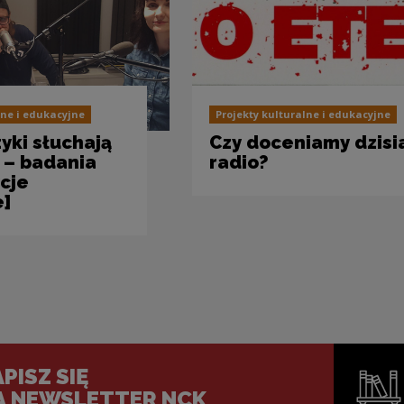
lne i edukacyjne
Projekty kulturalne i edukacyjne
yki słuchają
Czy doceniamy dzisi
 – badania
radio?
cje
e]
PISZ SIĘ
A NEWSLETTER NCK