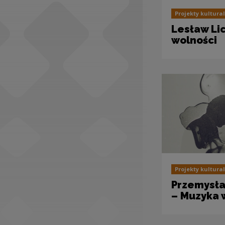
Social Media
Projekty kultura
Lesław Li
wolności
Projekty kultura
Przemysła
– Muzyka 