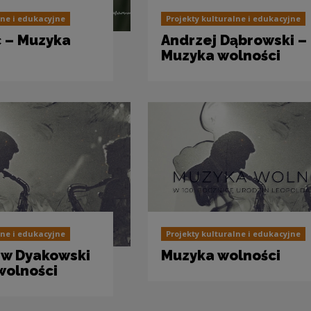
lne i edukacyjne
Projekty kulturalne i edukacyjne
c – Muzyka
Andrzej Dąbrowski –
Muzyka wolności
lne i edukacyjne
Projekty kulturalne i edukacyjne
w Dyakowski
Muzyka wolności
wolności