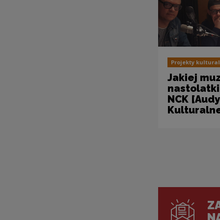
Projekty kultura
Jakiej muz
nastolatki
NCK [Audy
Kulturaln
Pagin
ZA
N