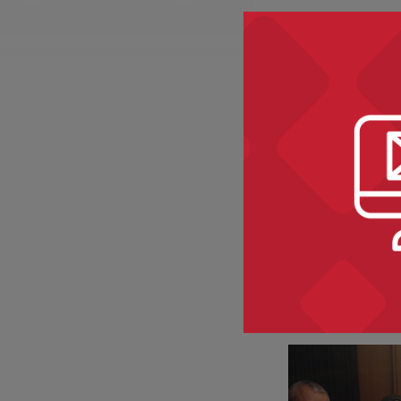
Projekty kultura
Józef Piłs
w jego wi
[Audycje 