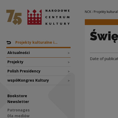
Święto wolności |
National Centre for Culture Poland
Navigation
NCK
Projekty kultural
Świę
Nawigacja
Back to: NCK
Projekty kulturalne i...
Aktualności
>
Date of publicat
Projekty
>
Polish Presidency
>
współKongres Kultury
>
Bookstore
Newsletter
Patronages
Dla mediów