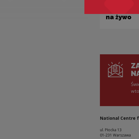
znalezion
w Saragos
na żywo
ZA
N
Świ
wto
National Centre f
ul. Płocka 13
01-231 Warszawa