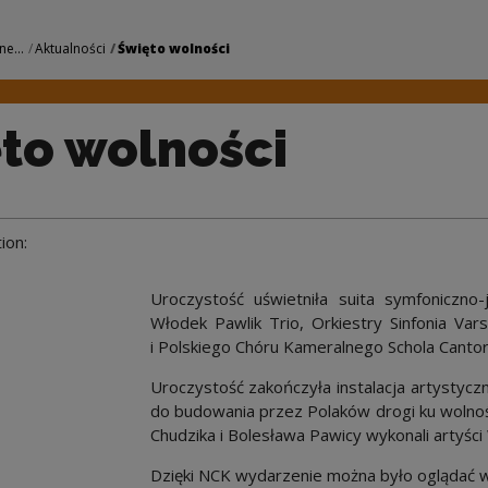
 Narodowe Centrum 
ne...
Aktualności
Święto wolności
to wolności
ion:
Uroczystość uświetniła suita symfoniczn
Włodek Pawlik Trio, Orkiestry Sinfonia Var
i Polskiego Chóru Kameralnego Schola Canto
Uroczystość zakończyła instalacja artystycz
do budowania przez Polaków drogi ku wolnośc
Chudzika i Bolesława Pawicy wykonali artyśc
Dzięki NCK wydarzenie można było oglądać w 