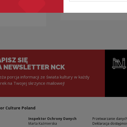
y
„Świerszczyka” we
sie” z muzyką
współpracy z NCK
PISZ SIĘ
A NEWSLETTER NCK
eża porcja informacji ze świata kultury w każdy
rek na Twojej skrzynce mailowej!
Note, the l
or Culture Poland
Inspektor Ochrony Danych
Przetwarzanie dany
Marta Kaźmierska
Deklaracja dostępnoś