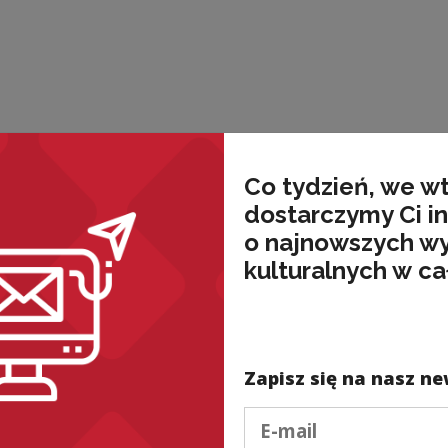
nded
Co tydzień, we w
dostarczymy Ci i
o najnowszych w
kulturalnych w ca
Zapisz się na nasz ne
lne i edukacyjne
Projekty kulturalne i edukacyjne
Podaj e-mail
u „Rękopis
Listopadowy numer