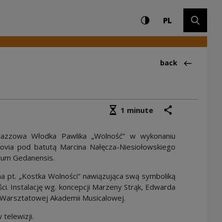
Settings and search
High contrast
CHANGE LAN
Expand 
Kultury
PL
Back to:Aktualno
back
Średni czas czytania
share
print
1 minute
o-jazzowa Włodka Pawlika „Wolność” w wykonaniu
sovia pod batutą Marcina Nałęcza-Niesiołowskiego
rum Gedanensis.
na pt. „Kostka Wolności” nawiązująca swą symboliką
i. Instalację wg. koncepcji Marzeny Strąk, Edwarda
i Warsztatowej Akademii Musicalowej.
telewizji.