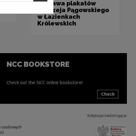
wystawa plakatów
Andrzeja Pągowskiego
w Łazienkach
Królewskich
NCC BOOKSTORE
Check out the NCC online bookstore!
Check
ink will open in a new window
Instytucja nadzorująca:
Note,
ch osobowych
ci