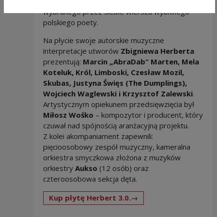
współczesną, oryginalną interpretacją
wybranego przez siebie wiersza wybitnego
polskiego poety.
Na płycie swoje autorskie muzyczne
interpretacje utworów
Zbigniewa Herberta
prezentują:
Marcin „AbraDab” Marten, Mela
Koteluk, Król, Limboski, Czesław Mozil,
Skubas, Justyna Święs (The Dumplings),
Wojciech Waglewski i Krzysztof Zalewski
.
Artystycznym opiekunem przedsięwzięcia był
Miłosz Wośko
– kompozytor i producent, który
czuwał nad spójnością aranżacyjną projektu.
Z kolei akompaniament zapewnili:
pięcioosobowy zespół muzyczny, kameralna
orkiestra smyczkowa złożona z muzyków
orkiestry
Aukso
(12 osób) oraz
czteroosobowa sekcja dęta.
Note, the link will o
Kup płytę Herbert 3.0.→