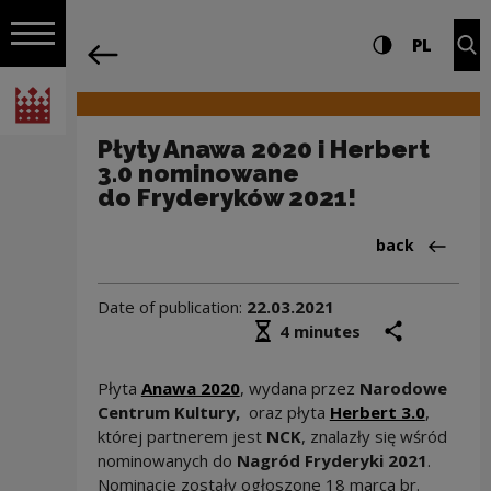
on the entire
Płyty Anawa 2020 i Herbert 3.0 nomino
Settings and search
High contrast
CHANG
Exp
PL
Navigation
back
Open navigation
National Centre for Culture Poland
Płyty Anawa 2020 i Herbert
3.0 nominowane
do Fryderyków 2021!
Back to:Aktua
back
Date of publication:
22.03.2021
Średni czas czytania
share
prin
4 minutes
Płyta
Anawa 2020
, wydana przez
Narodowe
Centrum Kultury,
oraz płyta
Herbert 3.0
,
której partnerem jest
NCK
, znalazły się wśród
nominowanych do
Nagród Fryderyki 2021
.
Nominacje zostały ogłoszone 18 marca br.