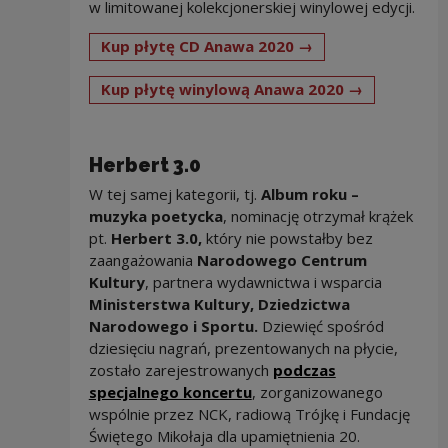
w limitowanej kolekcjonerskiej winylowej edycji.
Note, the link wil
Kup płytę CD Anawa 2020 →
Note, the l
Kup płytę winylową Anawa 2020 →
Herbert 3.0
W tej samej kategorii, tj.
Album roku –
muzyka poetycka
,
nominację otrzymał krążek
pt.
Herbert 3.0,
który nie powstałby bez
zaangażowania
Narodowego Centrum
Kultury
, partnera wydawnictwa i wsparcia
Ministerstwa Kultury, Dziedzictwa
Narodowego i Sportu.
Dziewięć spośród
dziesięciu nagrań, prezentowanych na płycie,
zostało zarejestrowanych
podczas
specjalnego koncertu
, zorganizowanego
wspólnie przez NCK, radiową Trójkę i Fundację
Świętego Mikołaja dla upamiętnienia 20.