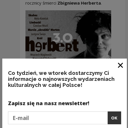
rocznicy śmierci
Zbigniewa Herberta
.
Clo
Co tydzień, we wtorek dostarczymy Ci
informacje o najnowszych wydarzeniach
kulturalnych w całej Polsce!
Zapisz się na nasz newsletter!
Znakomici wykonawcy różnych nurtów
i gatunków polskiej sceny muzycznej, którzy
Podaj e-mail
wzięli udział w tym szczególnym wydarzeniu,
OK
napisali muzykę i zaskoczyli słuchaczy