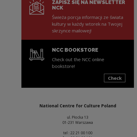
ZAPISZ SIĘ NA NEWSLETTER
NCK
Świeża porcja informacji ze świata
kultury w każdy wtorek na Twojej
skrzynce mailowej!
NCC BOOKSTORE
Check out the NCC online
bookstore!
Check
Note, the link will open in a new window
National Centre for Culture Poland
ul. Płocka 13
01-231 Warszawa
tel : 22 21 00 100