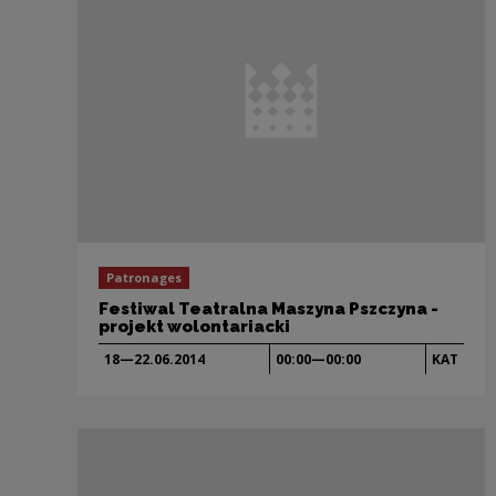
Patronages
Festiwal Teatralna Maszyna Pszczyna -
projekt wolontariacki
18—22.06.
2014
00:00—00:00
KAT