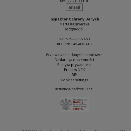
fax : 22 21 00 101
send
email
Inspektor Ochrony Danych
Marta Kaźmierska
iod@nck.pl
NIP: 525-235-83-53
REGON: 140-468-418
Przetwarzanie danych osobowych
Deklaracja dostępności
Polityka prywatności
Praca w NCK
BIP
Cookies settings
Instytucja nadzorująca:
Note, the link will open 