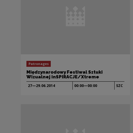
Patronages
Międzynarodowy Festiwal Sztuki
Wizualnej inSPIRACJE/Xtreme
27—29.06.
2014
00:00—00:00
SZC