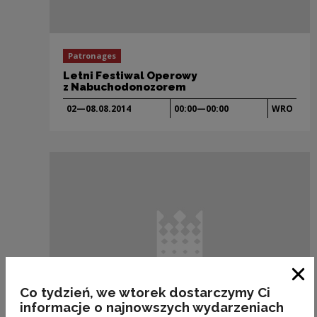
Patronages
Letni Festiwal Operowy
z Nabuchodonozorem
02—08.08.
2014
00:00—00:00
WRO
Clo
Co tydzień, we wtorek dostarczymy Ci
informacje o najnowszych wydarzeniach