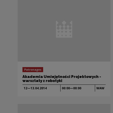
Patronages
Akademia Umiejętności Projektowych -
warsztaty z robotyki
12—13.04.
2014
00:00—00:00
WAW