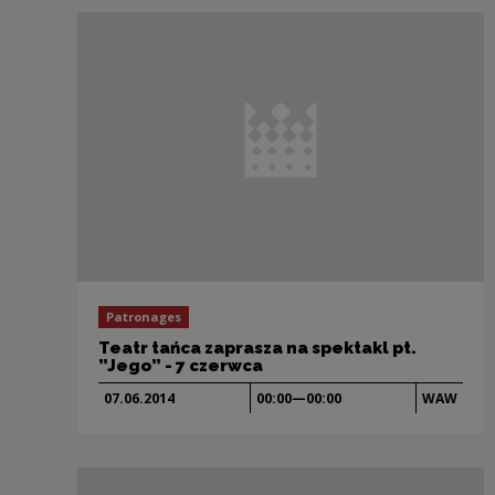
Patronages
Teatr tańca zaprasza na spektakl pt.
”Jego” - 7 czerwca
07.06.
2014
00:00—00:00
WAW