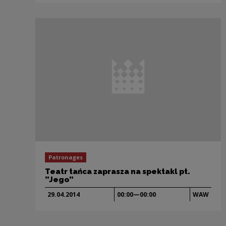
Patronages
Teatr tańca zaprasza na spektakl pt.
”Jego”
29.04.
2014
00:00—00:00
WAW