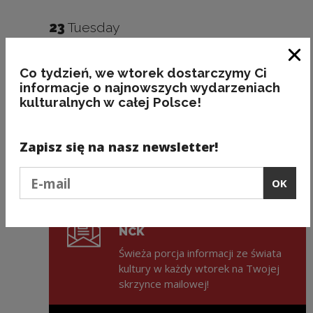
23
Tuesday
Dzień Ojca
Clo
Co tydzień, we wtorek dostarczymy Ci
informacje o najnowszych wydarzeniach
kulturalnych w całej Polsce!
28
Sunday
Narodowy Dzień Pamięci Poznańskiego
Zapisz się na nasz newsletter!
Czerwca 1956
Podaj e-mail
OK
ZAPISZ SIĘ NA NEWSLETTER
NCK
Świeża porcja informacji ze świata
kultury w każdy wtorek na Twojej
skrzynce mailowej!