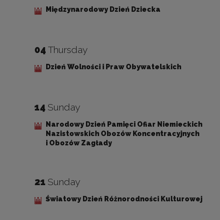
Międzynarodowy Dzień Dziecka
04
Thursday
Dzień Wolności i Praw Obywatelskich
14
Sunday
Narodowy Dzień Pamięci Ofiar Niemieckich
Nazistowskich Obozów Koncentracyjnych
i Obozów Zagłady
21
Sunday
Światowy Dzień Różnorodności Kulturowej