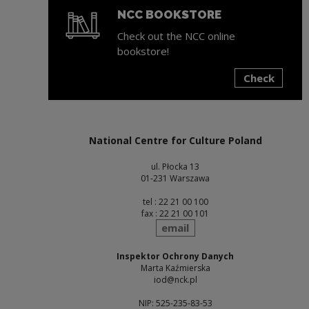
NCC BOOKSTORE
Check out the NCC online
bookstore!
Check
Note, the link will open in a new window
National Centre for Culture Poland
ul. Płocka 13
01-231 Warszawa
tel : 22 21 00 100
fax : 22 21 00 101
send
email
Inspektor Ochrony Danych
Marta Kaźmierska
iod@nck.pl
NIP: 525-235-83-53