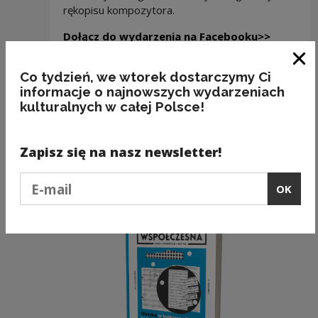
rękopisu kompozytora.
Note, the
Dołącz do wydarzenia na Facebooku>>
Note, the li
Bogusław Schaeffer na culture.pl>>
Clo
Co tydzień, we wtorek dostarczymy Ci
Note, t
Kup płytę w sklepie NCK>>
informacje o najnowszych wydarzeniach
kulturalnych w całej Polsce!
Zapisz się na nasz newsletter!
Recommended
Podaj e-mail
OK