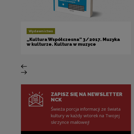
Wydawnictwo
„Kultura Współczesna” 3/2017. Muzyka
w kulturze. Kultura w muzyce
Previous slide
Next slide
ZAPISZ SIĘ NA NEWSLETTER
NCK
Świeża porcja informacji ze świata
kultury w każdy wtorek na Twojej
skrzynce mailowej!