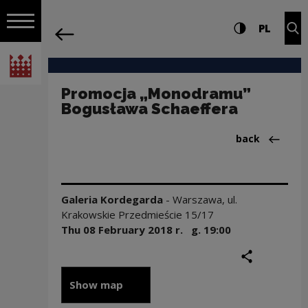
on the entire
Promocja „Monodramu” Bogusława Scha
Settings and search
High contrast
CHANG
Exp
PL
Navigation
back
Open navigation
National Centre for Culture Poland
Promocja „Monodramu”
Bogusława Schaeffera
Back to:Wyst
back
Galeria Kordegarda
-
Warszawa
,
ul.
Krakowskie Przedmieście 15/17
Thu 08 February
2018
r. g.
19:00
share
print
Show map