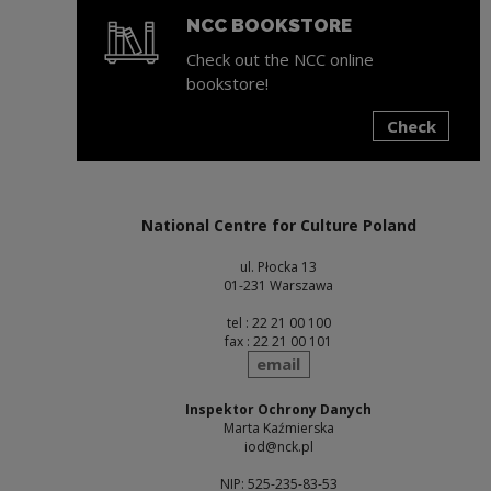
NCC BOOKSTORE
Check out the NCC online
bookstore!
Check
Note, the link will open in a new window
National Centre for Culture Poland
ul. Płocka 13
01-231 Warszawa
tel : 22 21 00 100
fax : 22 21 00 101
send
email
Inspektor Ochrony Danych
Marta Kaźmierska
iod@nck.pl
NIP: 525-235-83-53