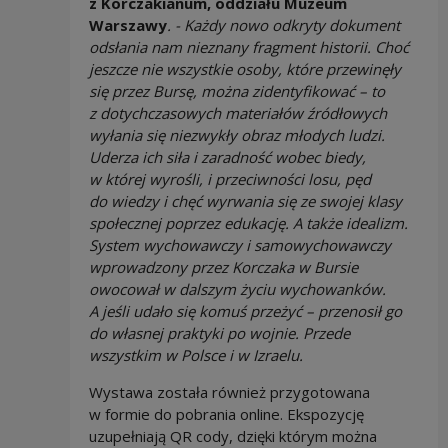
z Korczakianum, oddziału Muzeum
Warszawy
. - Każdy nowo odkryty dokument
odsłania nam nieznany fragment historii. Choć
jeszcze nie wszystkie osoby, które przewinęły
się przez Bursę, można zidentyfikować – to
z dotychczasowych materiałów źródłowych
wyłania się niezwykły obraz młodych ludzi.
Uderza ich siła i zaradność wobec biedy,
w której wyrośli, i przeciwności losu, pęd
do wiedzy i chęć wyrwania się ze swojej klasy
społecznej poprzez edukację. A także idealizm.
System wychowawczy i samowychowawczy
wprowadzony przez Korczaka w Bursie
owocował w dalszym życiu wychowanków.
A jeśli udało się komuś przeżyć – przenosił go
do własnej praktyki po wojnie. Przede
wszystkim w Polsce i w Izraelu.
Wystawa została również przygotowana
w formie do pobrania online. Ekspozycję
uzupełniają QR cody, dzięki którym można