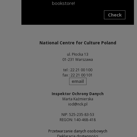
bookstore!
Check
Note, the link will open in a new window
National Centre for Culture Poland
ul. Płocka 13
01-231 Warszawa
tel : 22 21 00 100
fax : 22 21 00 101
send
email
Inspektor Ochrony Danych
Marta Kaźmierska
iod@nck.pl
NIP: 525-235-83-53
REGON: 140-468-418
Przetwarzanie danych osobowych
Deklaracja dostępności