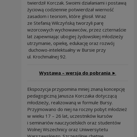
twierdził Korczak. Swoimi działaniami i postawą
życiową codziennie potwierdzał wierność
zasadom i teoriom, które głosił. Wraz
ze Stefanią Wilczyńską tworzyli parę
wzorcowych wychowawców, przez czternaście
lat zapewniając ubogiej żydowskiej młodzieży
utrzymanie, opiekę, edukację oraz rozwój
duchowo-intelektualny w Bursie przy
ul. Krochmalnej 92.
Wystawa – wersja do pobrania ►
Ekspozycja przypomina mniej znaną koncepcję
pedagogiczną Janusza Korczaka dotyczącą
młodzieży, realizowaną w formule Bursy.
Przyjmowano do niej na roczny pobyt młodzież
w wieku 17 – 26 lat, uczestników kursów
i seminariów nauczycielskich oraz studentów
Wolnej Wszechnicy oraz Uniwersytetu
Warszawskiego. Szczególnie chętnie