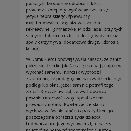
pomagali dzieciom w odrabianiu lekcji,
prowadzili komplety wyrównawcze, uczyli
języka hebrajskiego, śpiewu czy
majsterkowania, organizowali zajęcia
rekreacyjne i gimnastykę. Młodzi jadali przy tych
samych stołach co dzieci jednak gdy dzieci już
spały otrzymywali dodatkową drugą, „dorosłą”
kolację.
W Domu Sierot obowiązywała zasada, że zanim
poleci się dziecku jakąś pracę trzeba ją najpierw
wykonać samemu. Korczak wychodził
z założenia, że pedagog nie nauczy dziecka myć
podłogi lub okna, jeżeli sam nie potrafi tego
zrobić. Korczak uważał, że wychowawca
powinien notować swoje spostrzeżenia,
prowadzić notatki. Powtarzał, że skoro
wychowawców nie stać na aparaty filmujące
poszczególne obrazki z życia dziecka
i odtwarzające jego wypowiedzi, to należy
nauczyć się notować spostrzeżenia. Każdy