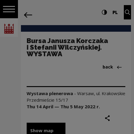
on the entire
Bursa Janusza Korczaka i Stefanii Wil
Settings and search
High contrast
CHANG
Exp
PL
Navigation
back
Open navigation
National Centre for Culture Poland
Bursa Janusza Korczaka
i Stefanii Wilczyńskiej.
WYSTAWA
Back to:Wyst
back
Wystawa plenerowa
-
Warsaw
,
ul. Krakowskie
Przedmieście 15/17
Thu 14 April — Thu 5 May
2022
r.
share
print
Show map