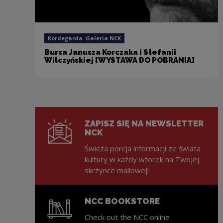
Kordegarda. Galeria NCK
Bursa Janusza Korczaka i Stefanii
Wilczyńskiej [WYSTAWA DO POBRANIA]
ZAPISZ SIĘ NA NEWSLETTER
NCK
Świeża porcja informacji ze świata
kultury w każdy wtorek na Twojej
skrzynce mailowej!
NCC BOOKSTORE
Check out the NCC online