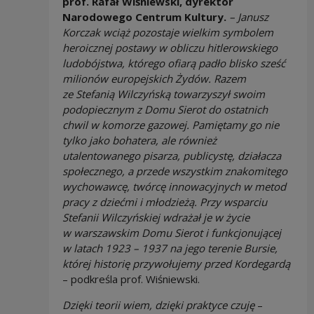
prof. Rafał Wiśniewski, dyrektor
Narodowego Centrum Kultury.
– Janusz
Korczak wciąż pozostaje wielkim symbolem
heroicznej postawy w obliczu hitlerowskiego
ludobójstwa, którego ofiarą padło blisko sześć
milionów europejskich Żydów. Razem
ze Stefanią Wilczyńską towarzyszył swoim
podopiecznym z Domu Sierot do ostatnich
chwil w komorze gazowej. Pamiętamy go nie
tylko jako bohatera, ale również
utalentowanego pisarza, publicystę, działacza
społecznego, a przede wszystkim znakomitego
wychowawcę, twórcę innowacyjnych w metod
pracy z dziećmi i młodzieżą. Przy wsparciu
Stefanii Wilczyńskiej wdrażał je w życie
w warszawskim Domu Sierot i funkcjonującej
w latach 1923 – 1937 na jego terenie Bursie,
której historię przywołujemy przed Kordegardą
–
podkreśla prof. Wiśniewski.
Dzięki teorii wiem, dzięki praktyce czuję
–