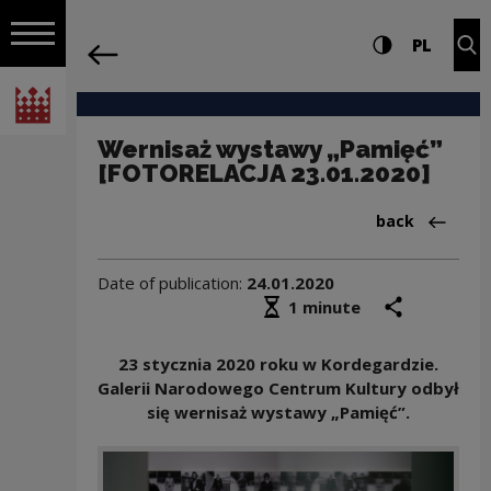
on the entire
Wernisaż wystawy „Pamięć” [FOTORELAC
Settings and search
High contrast
CHANG
Exp
PL
Navigation
back
Open navigation
National Centre for Culture Poland
Wernisaż wystawy „Pamięć”
[FOTORELACJA 23.01.2020]
Back to:Fotore
back
Date of publication:
24.01.2020
Średni czas czytania
share
prin
1 minute
23 stycznia 2020 roku w Kordegardzie.
Galerii Narodowego Centrum Kultury odbył
się wernisaż wystawy „Pamięć”.