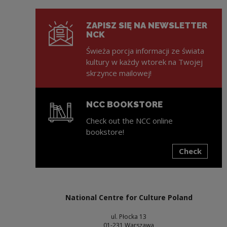
ZAPISZ SIĘ NA NEWSLETTER
NCK
Świeża porcja informacji ze świata
kultury w każdy wtorek na Twojej
skrzynce mailowej!
NCC BOOKSTORE
Check out the NCC online
bookstore!
Check
Note, the link will open in a new window
National Centre for Culture Poland
ul. Płocka 13
01-231 Warszawa