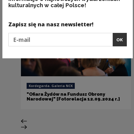
kulturalnych w całej Polsce!
Zapisz się na nasz newsletter!
Podaj e-mail
OK
Kordegarda. Galeria NCK
"Ofiara Żydów na Fundusz Obrony
Narodowej" [Fotorelacja 12.09.2024 r.]
Previous slide
Next slide