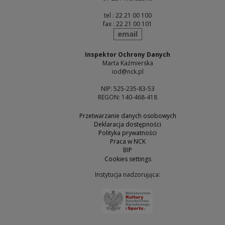
tel : 22 21 00 100
fax : 22 21 00 101
send
email
Inspektor Ochrony Danych
Marta Kaźmierska
iod@nck.pl
NIP: 525-235-83-53
REGON: 140-468-418
Przetwarzanie danych osobowych
Deklaracja dostępności
Polityka prywatności
Praca w NCK
BIP
Cookies settings
Instytucja nadzorująca:
Note, the link will open 