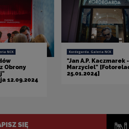
eria NCK
Kordegarda. Galeria NCK
ydów
"Jan A.P. Kaczmarek -
z Obrony
Marzyciel" [Fotorela
j"
25.01.2024]
ja 12.09.2024
PISZ SIĘ