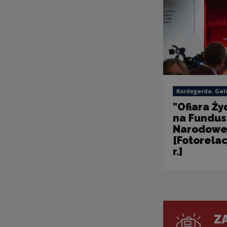
Kordegarda. Gal
"Ofiara Ż
na Fundus
Narodowe
[Fotorelac
r.]
ZA