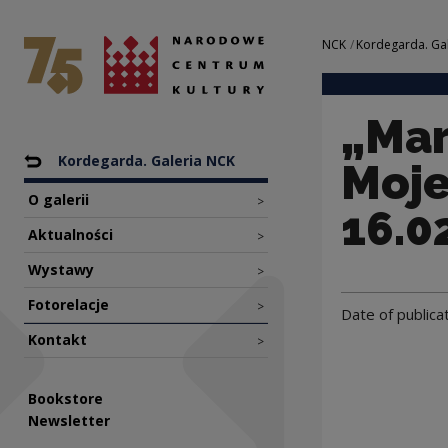
„Marcin Jarnuszkie
National Centre for Culture Poland
Navigation
NCK
Kordegarda. Gale
„Mar
Nawigacja
Back to: NCK
Kordegarda. Galeria NCK
Moje
O galerii
>
16.02
Aktualności
>
Wystawy
>
Fotorelacje
>
Date of publica
Kontakt
>
Bookstore
Newsletter