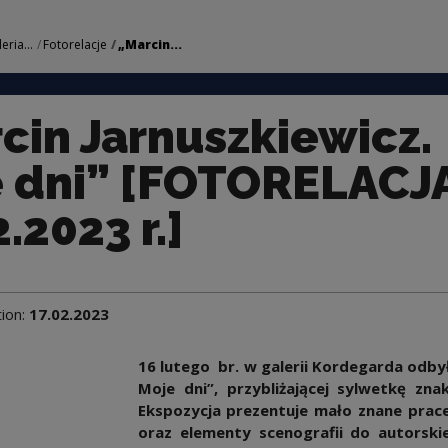
wicz. Moje dni” [F
ria...
Fotorelacje
„Marcin...
cin Jarnuszkiewicz.
 dni” [FOTORELACJ
.2023 r.]
tion:
17.02.2023
16 lutego br. w galerii Kordegarda odby
Moje dni”, przybliżającej sylwetkę zn
Ekspozycja prezentuje mało znane prac
oraz elementy scenografii do autors