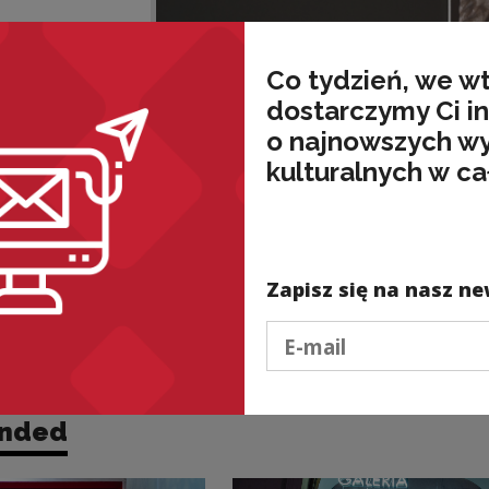
Co tydzień, we w
dostarczymy Ci i
o najnowszych w
kulturalnych w ca
Zapisz się na nasz ne
More images
Podaj e-mail
nded