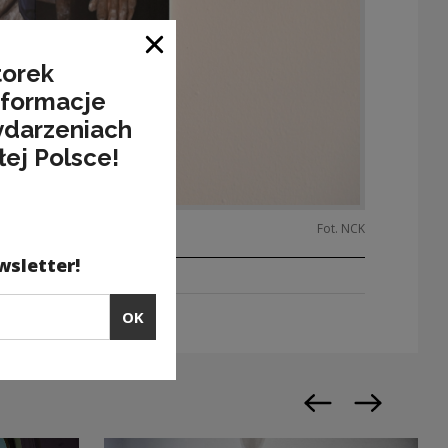
Close window
torek
nformacje
ydarzeniach
łej Polsce!
Fot. NCK
wsletter!
OK
Previous slide
Next slide