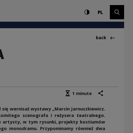
Settings and search
High contrast
CHANGE LAN
Expand 
OTORELACJA 16.02.20
PL
Back to:Fotorelac
back
A
Średni czas czytania
share
print
1 minute
ł się wernisaż wystawy „Marcin Jarnuszkiewicz.
akomitego scenografa i reżysera teatralnego.
e artysty, w tym rysunki, projekty kostiumów
kiego monodramu. Przypominamy również dwa