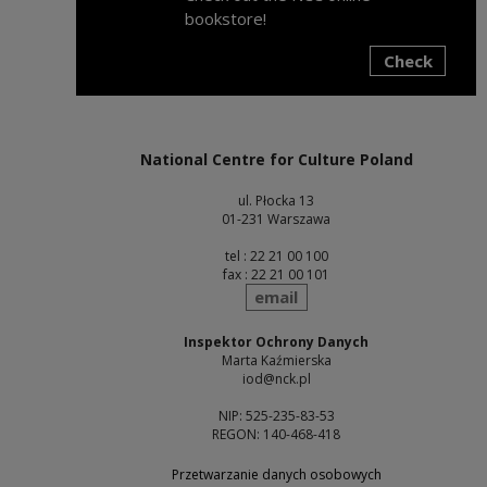
bookstore!
Check
Note, the link will open in a new window
National Centre for Culture Poland
ul. Płocka 13
01-231 Warszawa
tel : 22 21 00 100
fax : 22 21 00 101
send
email
Inspektor Ochrony Danych
Marta Kaźmierska
iod@nck.pl
NIP: 525-235-83-53
REGON: 140-468-418
Przetwarzanie danych osobowych