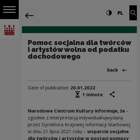
on the entire
Pomoc socjalna dla twórców i artyst
Settings and search
High contrast
CHANG
Exp
PL
Navigation
back
Open navigation
National Centre for Culture Poland
Pomoc socjalna dla twórców
i artystów wolna od podatku
dochodowego
Back to:Aktua
back
Date of publication:
20.01.2022
Średni czas czytania
share
prin
1 minute
Narodowe Centrum Kultury informuje, że
–
zgodnie z interpretacją indywidualnąwydaną
przez Dyrektora Krajowej Informacji Skarbowej
w dniu 21 lipca 2021 roku –
wsparcie socjalne
dla twórców i artystów w postaci pomocy