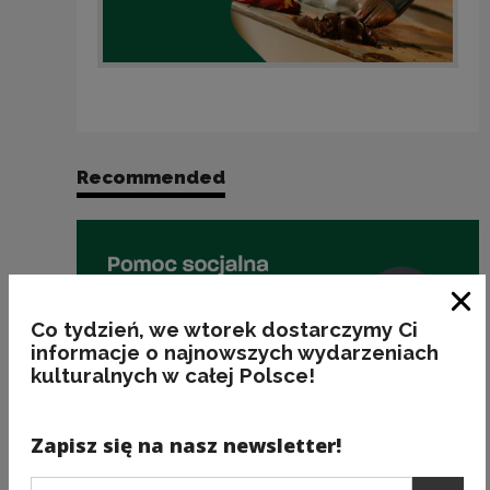
Recommended
Clo
Co tydzień, we wtorek dostarczymy Ci
informacje o najnowszych wydarzeniach
kulturalnych w całej Polsce!
Zapisz się na nasz newsletter!
Podaj e-mail