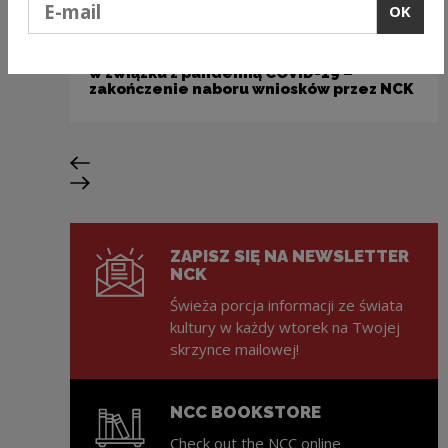
OK
Dotacje i stypendia
Pomoc socjalna dla twórców i artystów
w związku z pandemią COVID-19 –
zakończenie naboru wniosków przez NCK
Previous slide
Next slide
ZAPISZ SIĘ NA NEWSLETTER
NCK
Świeża porcja informacji ze świata
kultury w każdy wtorek na Twojej
skrzynce mailowej!
NCC BOOKSTORE
Check out the NCC online