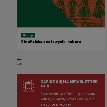
Dotacje
EtnoPolska 2026: wyniki naboru
Previous slide
Next slide
ZAPISZ SIĘ NA NEWSLETTER
NCK
Świeża porcja informacji ze świata
kultury w każdy wtorek na Twojej
skrzynce mailowej!