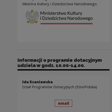
Ministra Kultury i Dziedzictwa Narodowego.
Informacji o programie dotacyjnym
udziela w godz. 10.00-14.00.
Ida Szaniawska
Dział Programów Dotacyjnych (EtnoPolska)
send
to: Ida Szaniawska
email