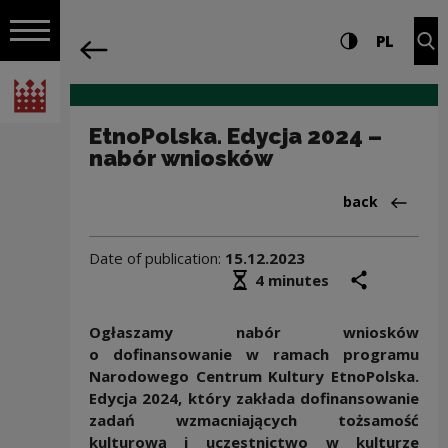
on the entire
EtnoPolska. Edycja 2024 – nabór wnios
Settings and search
High contrast
CHANG
Exp
PL
Navigation
back
Open navigation
National Centre for Culture Poland
EtnoPolska. Edycja 2024 –
nabór wniosków
Back to:Aktua
back
Date of publication:
15.12.2023
Średni czas czytania
share
prin
4 minutes
Ogłaszamy nabór wniosków
o dofinansowanie w ramach programu
Narodowego Centrum Kultury EtnoPolska.
Edycja 2024, który zakłada dofinansowanie
zadań wzmacniających tożsamość
kulturową i uczestnictwo w kulturze