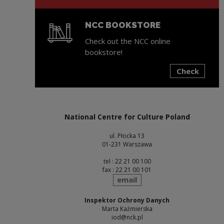
NCC BOOKSTORE
Check out the NCC online
bookstore!
Check
Note, the link will open in a new window
National Centre for Culture Poland
ul. Płocka 13
01-231 Warszawa
tel : 22 21 00 100
fax : 22 21 00 101
send
email
Inspektor Ochrony Danych
Marta Kaźmierska
iod@nck.pl