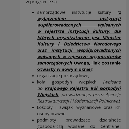
w programie są:
samorządowe instytucje kultury
(
z
wyłączeniem instytucji
współprowadzonych wpisanych
w rejestrze instytucji kultury, dla
których organizatorem jest Minister
Kultury i Dziedzictwa Narodowego
oraz instytucji współprowadzonych
wpisanych w rejestrze organizatorów
samorządowych
Uwaga, link zostanie
Note, the link wi
otwarty w nowym oknie
);
organizacje pozarządowe;
koła gospodyń wiejskich
(wpisane
do
Krajowego Rejestru Kół Gospodyń
Wiejskich
, prowadzonego przez Agencję
Restrukturyzacji i Modernizacji Rolnictwa)
;
kościoły i związki wyznaniowe oraz ich
osoby prawne;
podmioty prowadzące działalność
gospodarczą wpisane do Centralnej