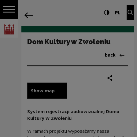
on the entire
Dom Kultury w Zwoleniu | Narodowe Ce
Settings and search
High contrast
CHANG
Exp
PL
Navigation
back
Open navigation
National Centre for Culture Poland
Dom Kultury w Zwoleniu
Back to:Mapa 
back
share
print
Show map
System rejestracji audiowizualnej Domu
Kultury w Zwoleniu
W ramach projektu wyposażamy nasza