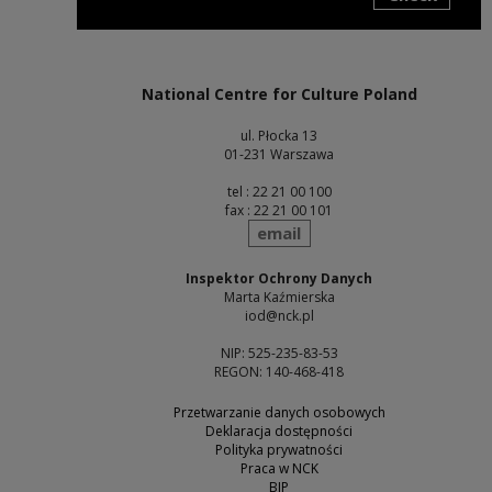
Note, the link will open in a new window
National Centre for Culture Poland
ul. Płocka 13
01-231 Warszawa
tel : 22 21 00 100
fax : 22 21 00 101
send
email
Inspektor Ochrony Danych
Marta Kaźmierska
iod@nck.pl
NIP: 525-235-83-53
REGON: 140-468-418
Przetwarzanie danych osobowych
Deklaracja dostępności
Polityka prywatności
Praca w NCK
BIP