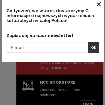
mieszkańców regionu oraz upowszechnianie
i promocja lokalnej kultury w kraju i za granicą.
Clo
Co tydzień, we wtorek dostarczymy Ci
DK Zwoleń
informacje o najnowszych wydarzeniach
kulturalnych w całej Polsce!
Zapisz się na nasz newsletter!
Podaj e-mail
ZAPISZ SIĘ NA NEWSLETTER
OK
NCK
Świeża porcja informacji ze świata
kultury w każdy wtorek na Twojej
skrzynce mailowej!
NCC BOOKSTORE
Check out the NCC online
bookstore!
Check