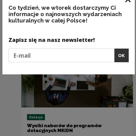
Clo
Co tydzień, we wtorek dostarczymy Ci
informacje o najnowszych wydarzeniach
kulturalnych w całej Polsce!
Recommended
Zapisz się na nasz newsletter!
Podaj e-mail
OK
Dotacje
Wyniki naborów do programów
dotacyjnych MKiDN