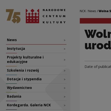
Wolna Sobota – pi
National Centre for Culture Poland
Navigation
NCK
News
Wolna S
Woln
Nawigacja
News
>
urod
Instytucja
>
Projekty kulturalne i
>
edukacyjne
Date of publica
Szkolenia i rozwój
>
Dotacje i stypendia
>
Wydawnictwo
>
Badania
>
Kordegarda. Galeria NCK
>