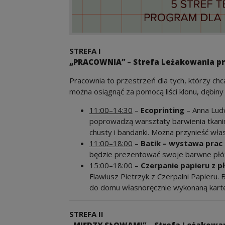
STREFA I
„PRACOWNIA” – Strefa Leżakowania prz
Pracownia to przestrzeń dla tych, którzy chcą
można osiągnąć za pomocą liści klonu, dębiny
11:00–14:30
–
Ecoprinting
– Anna Ludw
poprowadzą warsztaty barwienia tkanin 
chusty i bandanki. Można przynieść włas
11:00–18:00
–
Batik – wystawa prac
będzie prezentować swoje barwne płót
15:00–18:00
–
Czerpanie papieru z p
Flawiusz Pietrzyk z Czerpalni Papieru. 
do domu własnoręcznie wykonaną kartę
STREFA II