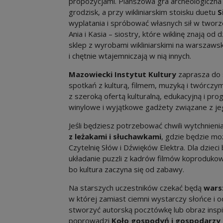
propozycjami. Planszowa gra archeologiczn
grodzisk, a przy wikliniarskim stoisku duetu
S
wyplatania i spróbować własnych sił w tworz
Ania i Kasia – siostry, które wiklinę znają od 
sklep z wyrobami wikliniarskimi na warszawsk
i chętnie wtajemniczają w nią innych.
Mazowiecki Instytut Kultury
zaprasza do 
spotkań z kulturą, filmem, muzyką i twórczy
z szeroką ofertą kulturalną, edukacyjną i pro
winylowe i wyjątkowe gadżety związane z jeg
Jeśli będziesz potrzebować chwili wytchnieni
z leżakami i słuchawkami
, gdzie będzie m
Czytelnię Słów i Dźwięków Elektra. Dla dzie
układanie puzzli z kadrów filmów koproduko
bo kultura zaczyna się od zabawy.
Na starszych uczestników czekać będą
wars
w której zamiast ciemni wystarczy słońce i o
stworzyć autorską pocztówkę lub obraz inspi
poprowadzi
Koło gospodyń i gospodarzy 