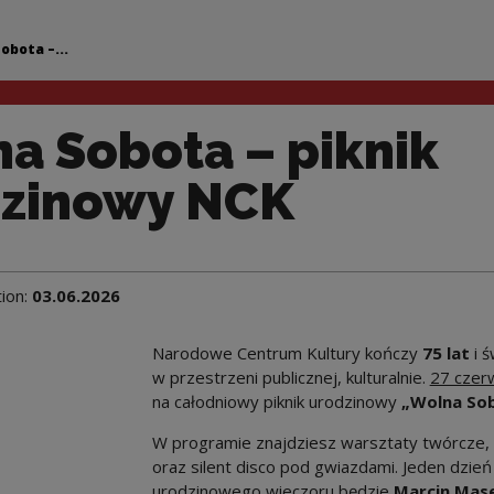
knik urodzinowy NC
obota –...
a Sobota – piknik
zinowy NCK
tion:
03.06.2026
Narodowe Centrum Kultury kończy
75 lat
i ś
w przestrzeni publicznej, kulturalnie.
27 czer
na całodniowy piknik urodzinowy
„Wolna So
W programie znajdziesz warsztaty twórcze, sp
oraz silent disco pod gwiazdami. Jeden dzień
urodzinowego wieczoru będzie
Marcin Mase