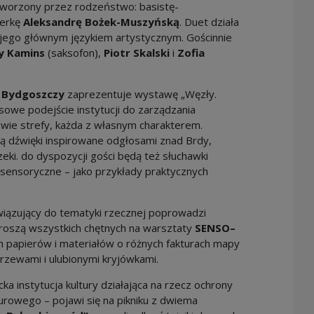
worzony przez rodzeństwo: basistę-
merkę
Aleksandrę Bożek-Muszyńską
. Duet działa
jego głównym językiem artystycznym. Gościnnie
y Kamins
(saksofon),
Piotr Skalski
i
Zofia
z Bydgoszczy
zaprezentuje wystawę „Węzły.
owe podejście instytucji do zarządzania
dwie strefy, każda z własnym charakterem.
 dźwięki inspirowane odgłosami znad Brdy,
zeki. do dyspozycji gości będą też słuchawki
 sensoryczne – jako przykłady praktycznych
wiązujący do tematyki rzecznej poprowadzi
proszą wszystkich chętnych na warsztaty
SENSO–
ch papierów i materiałów o różnych fakturach mapy
drzewami i ulubionymi kryjówkami.
ka instytucja kultury działająca na rzecz ochrony
urowego – pojawi się na pikniku z dwiema