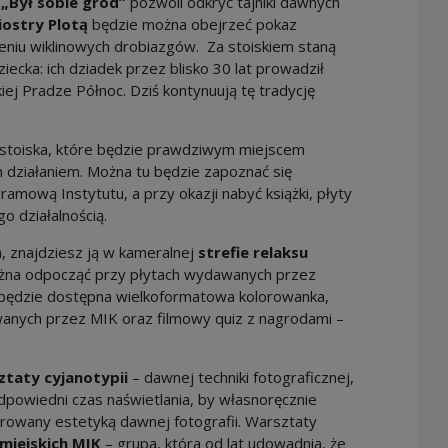
a
„Był sobie gród”
pozwoli odkryć tajniki dawnych
iostry Plotą
będzie można obejrzeć pokaz
eniu wiklinowych drobiazgów. Za stoiskiem staną
dziecka: ich dziadek przez blisko 30 lat prowadził
iej Pradze Północ. Dziś kontynuują tę tradycję
stoiska, które będzie prawdziwym miejscem
m działaniem. Można tu będzie zapoznać się
gramową Instytutu, a przy okazji nabyć książki, płyty
o działalnością.
a, znajdziesz ją w kameralnej
strefie relaksu
ożna odpocząć przy płytach wydawanych przez
ci będzie dostępna wielkoformatowa kolorowanka,
wanych przez MIK oraz filmowy quiz z nagrodami –
ztaty cyjanotypii
– dawnej techniki fotograficznej,
dpowiedni czas naświetlania, by własnoręcznie
rowany estetyką dawnej fotografii. Warsztaty
miejskich MIK
– grupa, która od lat udowadnia, że