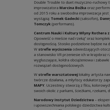
Double Trouble to duet muzyczno-ruchowy t
improwizatora
Marcina Bożka
oraz perfor
od 2015 roku a swobodna improwizacja jest 
wystąpią:
Tomek Gadecki
(saksofon),
Dann
Tomczyk
(performans).
Centrum Nauki i Kultury Młyny Rothera 
Opowieść o mieście nad rzeką” oraz kompleks
dostępnością. Stoisko podzielone będzie na 
W
strefie wyciszenia
odwiedzających otoczą
a stanowisko VR przeniesie ich w krajobraz r
wygłuszające, kołdra obciążeniowa i zabawki
rozwiązań dostępnościowych.
W
strefie warsztatowej
lokalny artysta na
twórcze działania, a młyńscy edukatorzy za
MAPY
. Uczestnicy stworzą z filcu, kolorowy
swoich okolic z parkami, ścieżkami, rzekami, 
Narodowy Instytut Dziedzictwa
– eksperc
i upowszechniania polskiego dziedzictwa kult