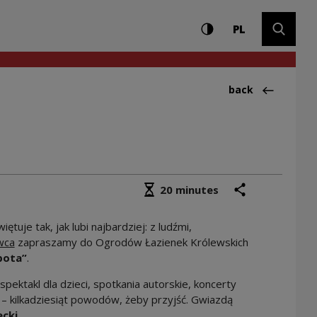
Settings and search
High contrast
CHANGE LAN
Expand 
K | Narodowe Centr
PL
Back to:News
back
Średni czas czytania
share
print
20 minutes
więtuje tak, jak lubi najbardziej: z ludźmi,
wca
zapraszamy do Ogrodów Łazienek Królewskich
bota”
.
ektakl dla dzieci, spotkania autorskie, koncerty
 – kilkadziesiąt powodów, żeby przyjść. Gwiazdą
cki
.