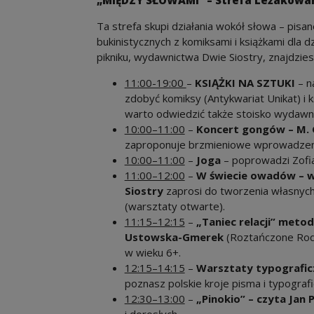
„MIĘDZY SŁOWAMI” – Strefa Leżakowan
Ta strefa skupi działania wokół słowa – pis
bukinistycznych z komiksami i książkami dla 
pikniku, wydawnictwa Dwie Siostry, znajdzie
11:00-19:00
–
KSIĄŻKI NA SZTUKI
– n
zdobyć komiksy (Antykwariat Unikat) i ks
warto odwiedzić także stoisko wydawn
10:00–11:00
–
Koncert gongów – M.
zaproponuje brzmieniowe wprowadzenie
10:00–11:00
–
Joga
– poprowadzi Zofia
11:00–12:00
–
W świecie owadów – 
Siostry
zaprosi do tworzenia własnych
(warsztaty otwarte).
11:15–12:15
–
„Taniec relacji” meto
Ustowska-Gmerek
(Roztańczone Rodz
w wieku 6+.
12:15–14:15
–
Warsztaty typografic
poznasz polskie kroje pisma i typograf
12:30–13:00
–
„Pinokio” – czyta Jan 