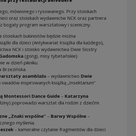
ia przy restauracji Belvedere
anego, mówionego i rysowanego. Przy stoiskach
dzieci oraz stoiskach wydawnictw NCK oraz partnera
sz bogaty program warsztatowy i sceniczny.
a stoiskach bukinistów będzie można
iążki dla dzieci (Antykwariat Książka dla każdego),
ictwa NCK i stoisko wydawnictwa Dwie Siostry
 Gadomska
(gongi, misy tybetańskie)
 w dzień pikniku.
 Brzezińska.
warsztaty asamblażu
– wydawnictwo
Dwie
 owadów inspirowanych książką „Insektarium”
dą Montessori Dance Guide
–
Katarzyna
iny) poprowadzi warsztat dla rodzin z dziećmi
zne „Znaki wspólne”
–
Barwy Wspólne
–
icznego myślenia.
Peszek
– kameralne czytanie fragmentów dla dzieci