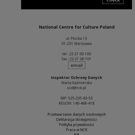
Note, the link will open in a new window
National Centre for Culture Poland
ul. Płocka 13
01-231 Warszawa
tel : 22 21 00 100
fax : 22 21 00 101
send
email
Inspektor Ochrony Danych
Marta Kaźmierska
iod@nck.pl
NIP: 525-235-83-53
REGON: 140-468-418
Przetwarzanie danych osobowych
Deklaracja dostępności
Polityka prywatności
Praca w NCK
BIP