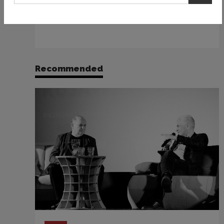
historia sięga 1895 r., nasz kraj uczestniczy
od 1932 r.
Recommended