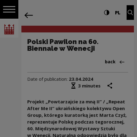
on the entire
Polski Pawilon na 60. Biennale w Wenec
Settings and search
High contrast
CHANG
Exp
PL
Navigation
back
Open navigation
National Centre for Culture Poland
Polski Pawilon na 60.
Biennale w Wenecji
Back to:News
back
Date of publication:
23.04.2024
Średni czas czytania
share
prin
3 minutes
Projekt „Powtarzajcie za mną II” / „Repeat
After Me II” ukraińskiego kolektywu Open
Group, którego kuratorką jest Marta Czyż,
reprezentuje Polskę podczas tegorocznej,
60. Międzynarodowej Wystawy Sztuki
w Wenecji. Naturalną odpowiedzią było dla