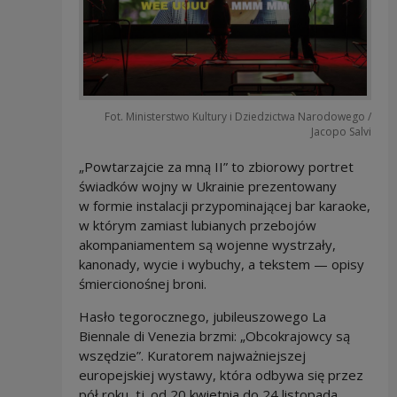
Fot. Ministerstwo Kultury i Dziedzictwa Narodowego /
Jacopo Salvi
„Powtarzajcie za mną II” to zbiorowy portret
świadków wojny w Ukrainie prezentowany
w formie instalacji przypominającej bar karaoke,
w którym zamiast lubianych przebojów
akompaniamentem są wojenne wystrzały,
kanonady, wycie i wybuchy, a tekstem — opisy
śmiercionośnej broni.
Hasło tegorocznego, jubileuszowego La
Biennale di Venezia brzmi: „Obcokrajowcy są
wszędzie”. Kuratorem najważniejszej
europejskiej wystawy, która odbywa się przez
pół roku, tj. od 20 kwietnia do 24 listopada