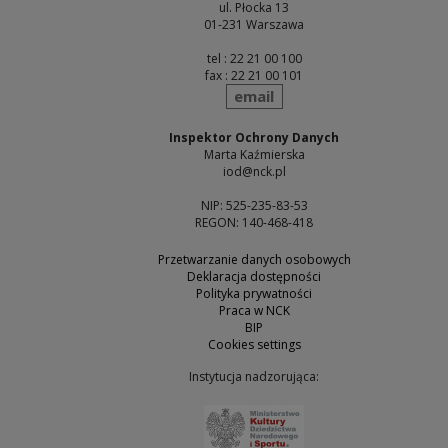
ul. Płocka 13
01-231 Warszawa
tel : 22 21 00 100
fax : 22 21 00 101
send
email
Inspektor Ochrony Danych
Marta Kaźmierska
iod@nck.pl
NIP: 525-235-83-53
REGON: 140-468-418
Przetwarzanie danych osobowych
Deklaracja dostępności
Polityka prywatności
Praca w NCK
BIP
Cookies settings
Instytucja nadzorująca:
Note, the link will open 