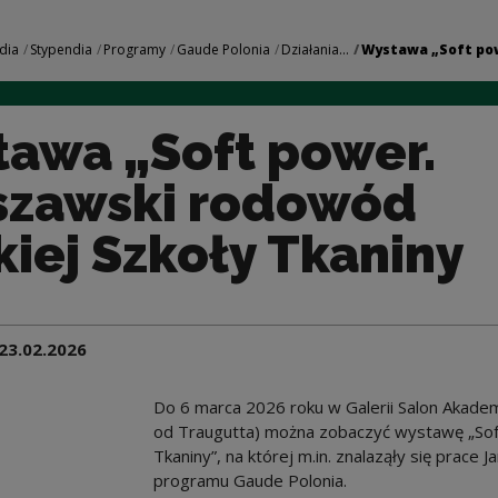
er. Warszawski rodo
dia
Stypendia
Programy
Gaude Polonia
Działania...
Wystawa „Soft pow
awa „Soft power.
zawski rodowód
kiej Szkoły Tkaniny
23.02.2026
Do 6 marca 2026 roku w Galerii Salon Akademi
od Traugutta) można zobaczyć wystawę „Sof
Tkaniny”, na której m.in. znalaząły się prace
programu Gaude Polonia.