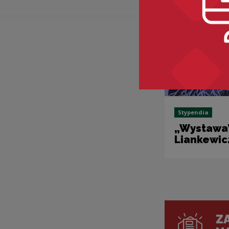
Stypendia
„Wystawa”
Liankewic
ZA