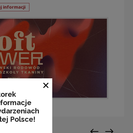
j informacji
Zamknij okno
torek
nformacje
ydarzeniach
łej Polsce!