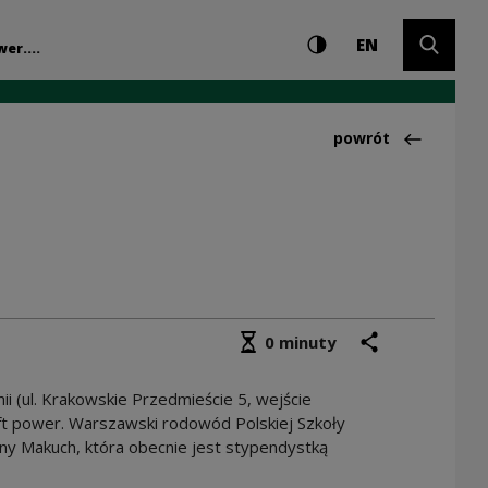
Ustawienia i wyszuki
Wysoki kontrast
CHANGE LAN
Rozwiń 
wód Polskiej Szkoł
EN
er....
Powrót do:Działani
powrót
Średni czas czytania
podziel się
drukuj
0 minuty
i (ul. Krakowskie Przedmieście 5, wejście
t power. Warszawski rodowód Polskiej Szkoły
 Jany Makuch, która obecnie jest stypendystką