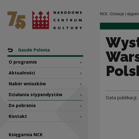
Wystawa „Soft pow
Narodowe Centrum Kultury
Nawigacja
NCK
Dotacje i stypen
Wyst
Nawigacja
Powrót do: Programy
Gaude Polonia
Wars
O programie
>
Pols
Aktualności
>
Nabór wniosków
>
Działania stypendystów
>
Data publikacji:
Do pobrania
>
Kontakt
>
Księgarnia NCK