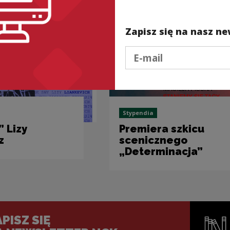
Zapisz się na nasz ne
Podaj e-mail
Stypendia
 Lizy
Premiera szkicu
z
scenicznego
„Determinacja”
PISZ SIĘ