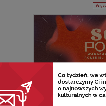
Więce
Co tydzień, we w
dostarczymy Ci i
o najnowszych w
kulturalnych w ca
wnież