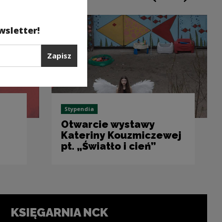
Poprzedni slajd
Następny sl
wsletter!
Zapisz
Stypendia
Otwarcie wystawy
Kateriny Kouzmiczewej
pt. „Światło i cień”
KSIĘGARNIA NCK