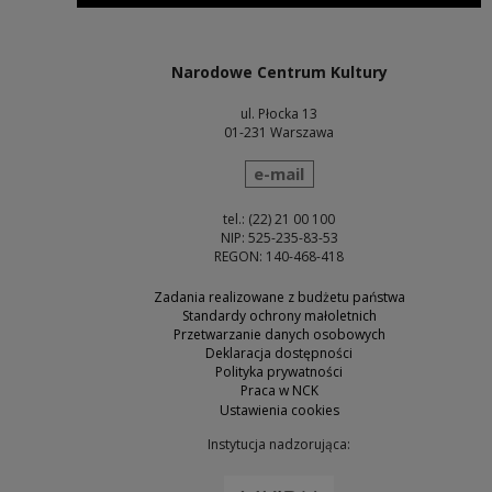
Uwaga, link zostanie otwarty w nowym oknie
Narodowe Centrum Kultury
ul. Płocka 13
01-231 Warszawa
wyślij wiadomość
e-mail
tel.: (22) 21 00 100
NIP: 525-235-83-53
REGON: 140-468-418
Zadania realizowane z budżetu państwa
Standardy ochrony małoletnich
Przetwarzanie danych osobowych
Deklaracja dostępności
Polityka prywatności
Praca w NCK
Ustawienia cookies
Instytucja nadzorująca:
Uwaga, link zostanie otw