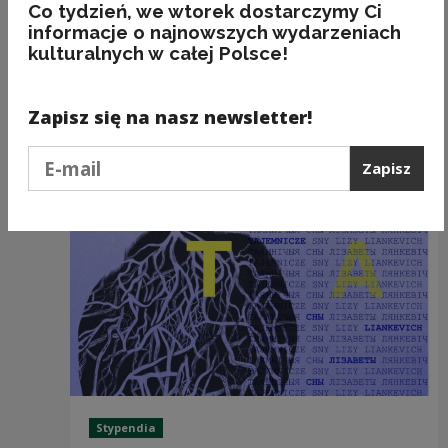
Artystycznej „Hemetyczny Garaż”.
Zam
Co tydzień, we wtorek dostarczymy Ci
informacje o najnowszych wydarzeniach
kulturalnych w całej Polsce!
Zobacz również
Zapisz się na nasz newsletter!
Podaj e-mail
Zapisz
Stypendia