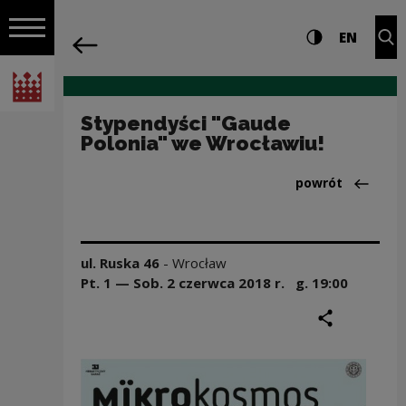
na całej stro
Stypendyści "Gaude Polonia" we Wrocł
Ustawienia i wyszukiw
Wysoki kontra
CHANG
Roz
EN
Nawigacja
powrót
Włącz nawigację
Narodowe Centrum Kultury
Stypendyści "Gaude
Polonia" we Wrocławiu!
Powrót do:Dział
powrót
ul. Ruska 46
-
Wrocław
Pt. 1 — Sob. 2 czerwca
2018
r. g.
19:00
podziel się
druku