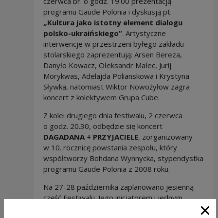
czerwca br. o godz. 19.00 prezentacją
programu Gaude Polonia i dyskusją pt.
„Kultura jako istotny element dialogu
polsko-ukraińskiego”
. Artystyczne
interwencje w przestrzeni byłego zakładu
stolarskiego zaprezentują: Arsen Bereza,
Danyło Kowacz, Ołeksandr Małec, Jurij
Morykwas, Adelajda Polianskowa i Krystyna
Sływka, natomiast Wiktor Nowożyłow zagra
koncert z kolektywem Grupa Cube.
Z kolei drugiego dnia festiwalu, 2 czerwca
o godz. 20.30, odbędzie się koncert
DAGADANA + PRZYJACIELE
, zorganizowany
w 10. rocznicę powstania zespołu, który
współtworzy Bohdana Wynnycka, stypendystka
programu Gaude Polonia z 2008 roku.
Na 27-28 października zaplanowano jesienną
część Festiwalu. Jego inicjatorem i jednym
z organizatorów jest Fundacja Twórczości