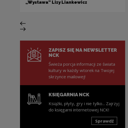
„Wystawa” Lizy Liankewicz
Poprzedni slajd
Następny slajd
ZAPISZ SIĘ NA NEWSLETTER
NCK
Świeża porcja informacji ze świata
kultury w każdy wtorek na Twojej
skrzynce mailowej!
KSIĘGARNIA NCK
Książki, płyty, gry i nie tylko... Zajrzyj
do księgarni internetowej NCK!
Sprawdź