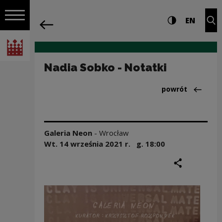
na całej stro
Nadia Sobko - Notatki | Narodowe Cent
Ustawienia i wyszukiw
Wysoki kontra
CHANG
Roz
EN
Nawigacja
powrót
Włącz nawigację
Narodowe Centrum Kultury
Nadia Sobko - Notatki
Powrót do:Dział
powrót
Galeria Neon
-
Wrocław
Wt. 14 września
2021
r. g.
18:00
podziel się
druku