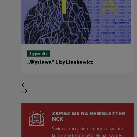
Stypendia
„Wystawa” Lizy Liankewicz
Poprzedni slajd
Następny slajd
ZAPISZ SIĘ NA NEWSLETTER
NCK
Świeża porcja informacji ze świata
kultury w każdy wtorek na Twojej