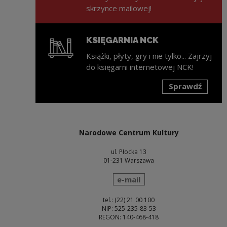
skrzynce mailowej!
KSIĘGARNIA NCK
Książki, płyty, gry i nie tylko... Zajrzyj
do księgarni internetowej NCK!
Sprawdź
Uwaga, link zostanie otwarty w nowym oknie
Narodowe Centrum Kultury
ul. Płocka 13
01-231 Warszawa
wyślij wiadomość
e-mail
tel.: (22) 21 00 100
NIP: 525-235-83-53
REGON: 140-468-418