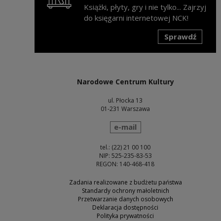
Książki, płyty, gry i nie tylko... Zajrzyj
do księgarni internetowej NCK!
Sprawdź
Uwaga, link zostanie otwarty w nowym oknie
Narodowe Centrum Kultury
ul. Płocka 13
01-231 Warszawa
wyślij wiadomość
e-mail
tel.: (22) 21 00 100
NIP: 525-235-83-53
REGON: 140-468-418
Zadania realizowane z budżetu państwa
Standardy ochrony małoletnich
Przetwarzanie danych osobowych
Deklaracja dostępności
Polityka prywatności