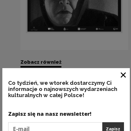
Zobacz również
Zam
Co tydzień, we wtorek dostarczymy Ci
informacje o najnowszych wydarzeniach
kulturalnych w całej Polsce!
Zapisz się na nasz newsletter!
Podaj e-mail
Zapisz