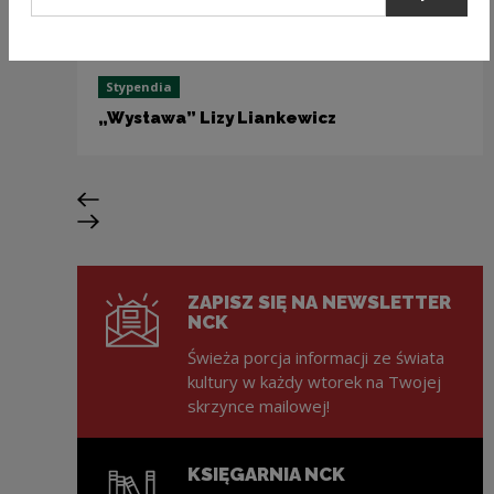
Stypendia
„Wystawa” Lizy Liankewicz
Poprzedni slajd
Następny slajd
ZAPISZ SIĘ NA NEWSLETTER
NCK
Świeża porcja informacji ze świata
kultury w każdy wtorek na Twojej
skrzynce mailowej!
KSIĘGARNIA NCK