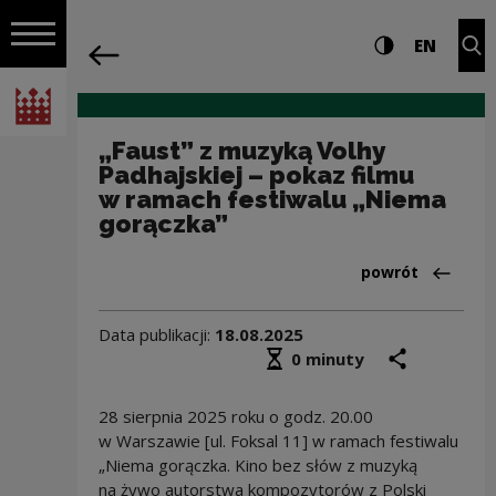
na całej stro
„Faust” z muzyką Volhy Padhajskiej – 
Ustawienia i wyszukiw
Wysoki kontra
CHANG
Roz
EN
Nawigacja
powrót
Włącz nawigację
Narodowe Centrum Kultury
„Faust” z muzyką Volhy
Padhajskiej – pokaz filmu
w ramach festiwalu „Niema
gorączka”
Powrót do:Dział
powrót
Data publikacji:
18.08.2025
Średni czas czytania
podziel się
druk
0 minuty
28 sierpnia 2025 roku o godz. 20.00
w Warszawie [ul. Foksal 11] w ramach festiwalu
„Niema gorączka. Kino bez słów z muzyką
na żywo autorstwa kompozytorów z Polski