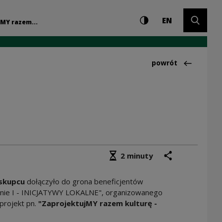
Ustawienia i wyszuki
Wysoki kontrast
CHANGE LAN
Rozwiń 
eckie inicjatywy lo
EN
MY razem...
Powrót do:Publikac
powrót
Średni czas czytania
podziel się
drukuj
2 minuty
iskupcu
dołączyło do grona beneficjentów
anie I - INICJATYWY LOKALNE", organizowanego
projekt pn.
"ZaprojektujMY razem kulturę -