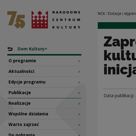
ZaprojektujMY raze
Narodowe Centrum Kultury
Nawigacja
NCK
Dotacje i stypen
Zapr
Nawigacja
Powrót do: Programy dotacyjne NCK
Dom Kultury+
kult
O programie
>
inic
Aktualności
>
Edycje programu
>
Publikacje
>
Data publikacji:
Realizacje
>
Wspólne działania
>
Warto zajrzeć
>
Do pobrania
>