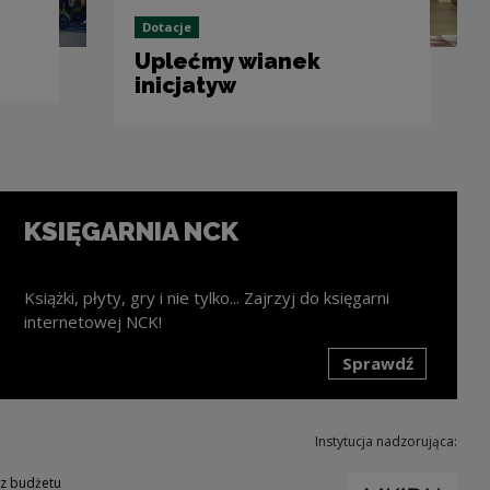
Dotacje
Uplećmy wianek
inicjatyw
KSIĘGARNIA NCK
Książki, płyty, gry i nie tylko... Zajrzyj do księgarni
internetowej NCK!
Sprawdź
k zostanie otwarty w nowym oknie
Instytucja nadzorująca:
Uwaga
 z budżetu