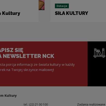
Dotacje
 Kultury
SIŁA KULTURY
PISZ SIĘ
A NEWSLETTER NCK
eża porcja informacji ze świata kultury w każdy
rek na Twojej skrzynce mailowej!
Uwaga, lin
m Kultury
tel.: (22) 21 00 100
Zadania realizowane