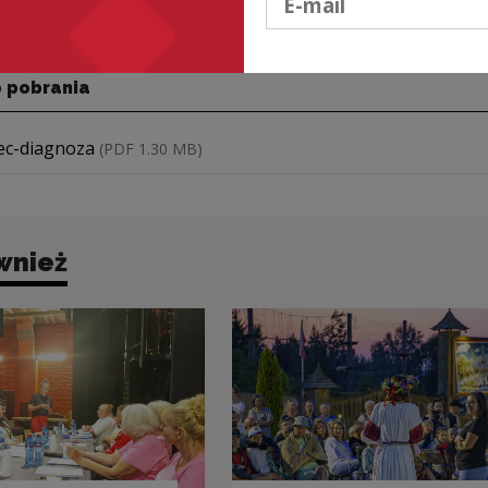
projekt".
o pobrania
plik
ec-diagnoza
(PDF 1.30 MB)
wnież