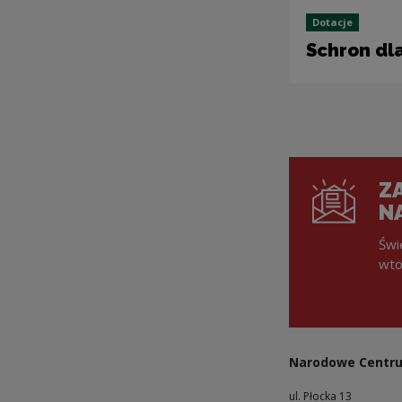
Dotacje
Schron dla
ZA
N
Świ
wto
Narodowe Centru
ul. Płocka 13