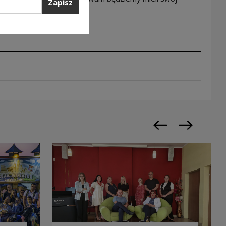
Zapisz
Poprzedni slajd
Następny sl