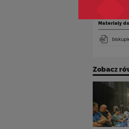
Materiały d
Pobierz 
biskupi
Zobacz ró