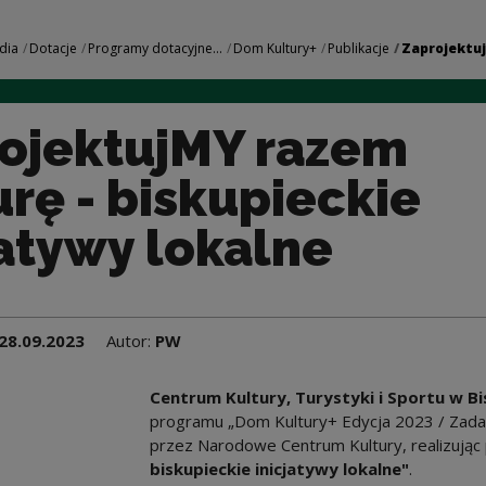
m kulturę - biskupi
dia
Dotacje
Programy dotacyjne...
Dom Kultury+
Publikacje
Zaprojektuj
ojektujMY razem
urę - biskupieckie
jatywy lokalne
28.09.2023
Autor:
PW
Centrum Kultury, Turystyki i Sportu w B
programu „Dom Kultury+ Edycja 2023 / Zad
przez Narodowe Centrum Kultury, realizując 
biskupieckie inicjatywy lokalne"
.