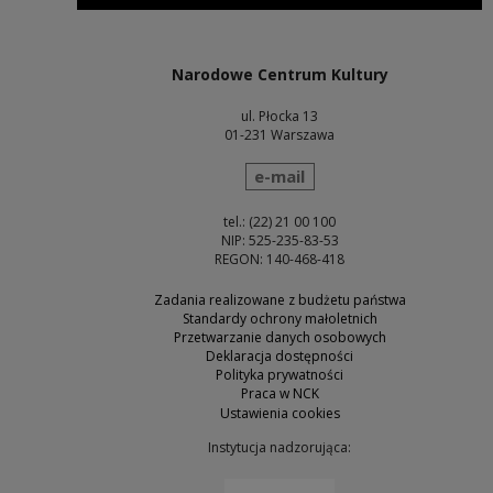
Uwaga, link zostanie otwarty w nowym oknie
Narodowe Centrum Kultury
ul. Płocka 13
01-231 Warszawa
wyślij wiadomość
e-mail
tel.: (22) 21 00 100
NIP: 525-235-83-53
REGON: 140-468-418
Zadania realizowane z budżetu państwa
Standardy ochrony małoletnich
Przetwarzanie danych osobowych
Deklaracja dostępności
Polityka prywatności
Praca w NCK
Ustawienia cookies
Instytucja nadzorująca:
Uwaga, link zostanie otw