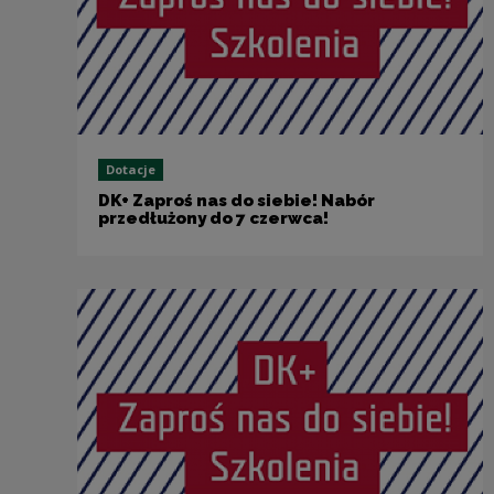
Dotacje
DK+ Zaproś nas do siebie! Nabór
przedłużony do 7 czerwca!