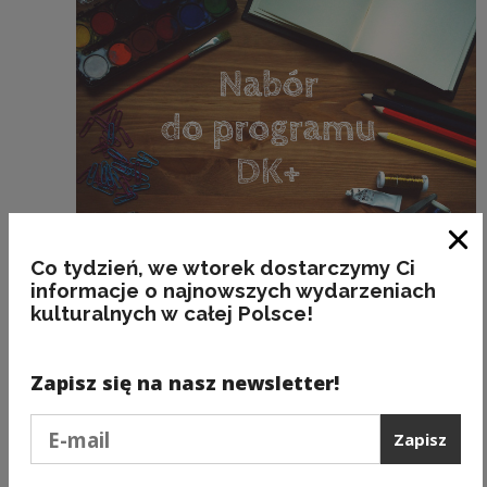
Zam
Co tydzień, we wtorek dostarczymy Ci
informacje o najnowszych wydarzeniach
Dotacje
kulturalnych w całej Polsce!
Program Dom Kultury+ Inicjatywy lokalne
2017- nabór trwa do 5.12!
Zapisz się na nasz newsletter!
Podaj e-mail
Zapisz