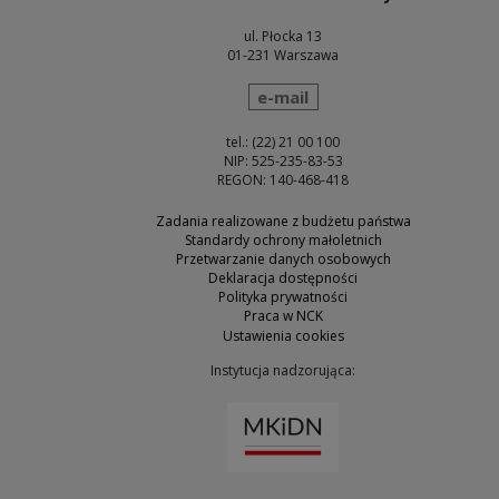
ul. Płocka 13
01-231 Warszawa
wyślij wiadomość
e-mail
tel.: (22) 21 00 100
NIP: 525-235-83-53
REGON: 140-468-418
Zadania realizowane z budżetu państwa
Standardy ochrony małoletnich
Przetwarzanie danych osobowych
Deklaracja dostępności
Polityka prywatności
Praca w NCK
Ustawienia cookies
Instytucja nadzorująca:
Uwaga, link zostanie otw