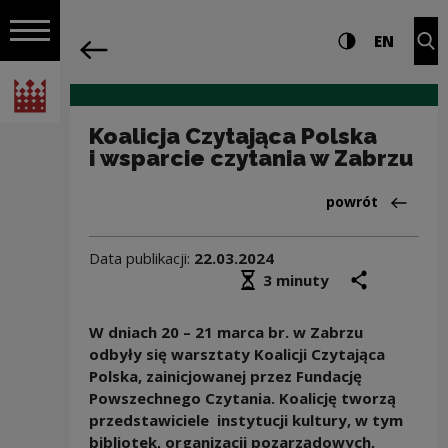
na całej stro
Koalicja Czytająca Polska i wsparcie c
Ustawienia i wyszukiw
Wysoki kontra
CHANG
Roz
EN
Nawigacja
powrót
Włącz nawigację
Narodowe Centrum Kultury
Koalicja Czytająca Polska
i wsparcie czytania w Zabrzu
Powrót do:Aktua
powrót
Data publikacji:
22.03.2024
Średni czas czytania
podziel się
druk
3 minuty
W dniach 20 – 21 marca br. w Zabrzu
odbyły się warsztaty Koalicji Czytająca
Polska, zainicjowanej przez Fundację
Powszechnego Czytania. Koalicję tworzą
przedstawiciele instytucji kultury, w tym
bibliotek, organizacji pozarządowych,