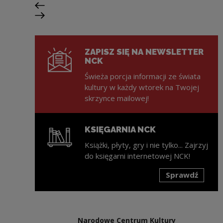
Poprzedni slajd
Następny slajd
ZAPISZ SIĘ NA NEWSLETTER
NCK
Świeża porcja informacji ze świata
kultury w każdy wtorek na Twojej
skrzynce mailowej!
KSIĘGARNIA NCK
Książki, płyty, gry i nie tylko... Zajrzyj
do księgarni internetowej NCK!
Sprawdź
Uwaga, link zostanie otwarty w nowym oknie
Narodowe Centrum Kultury