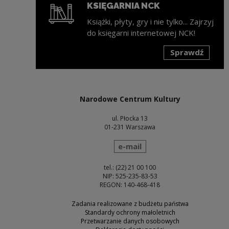
KSIĘGARNIA NCK
Książki, płyty, gry i nie tylko... Zajrzyj
do księgarni internetowej NCK!
Sprawdź
Uwaga, link zostanie otwarty w nowym oknie
Narodowe Centrum Kultury
ul. Płocka 13
01-231 Warszawa
wyślij wiadomość
e-mail
tel.: (22) 21 00 100
NIP: 525-235-83-53
REGON: 140-468-418
Zadania realizowane z budżetu państwa
Standardy ochrony małoletnich
Przetwarzanie danych osobowych