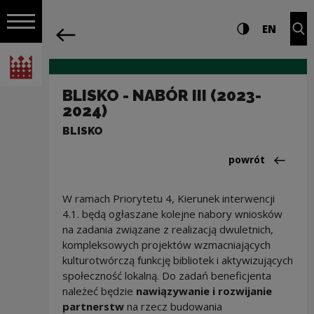
na całej stro
BLISKO - NABÓR III (2023-2024) | Naro
Ustawienia i wyszukiw
Wysoki kontra
CHANG
Roz
EN
Nawigacja
powrót
Włącz nawigację
Narodowe Centrum Kultury
BLISKO - NABÓR III (2023-
2024)
BLISKO
Powrót do:Nabor
powrót
W ramach Priorytetu 4, Kierunek interwencji
4.1. będą ogłaszane kolejne nabory wniosków
na zadania związane z realizacją dwuletnich,
kompleksowych projektów wzmacniających
kulturotwórczą funkcję bibliotek i aktywizujących
społeczność lokalną. Do zadań beneficjenta
należeć będzie
nawiązywanie i rozwijanie
partnerstw
na rzecz budowania