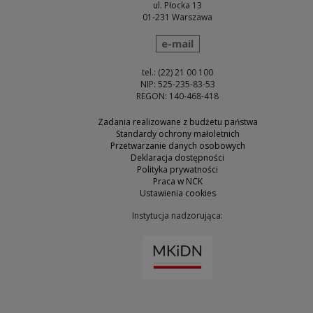
ul. Płocka 13
01-231 Warszawa
wyślij wiadomość
e-mail
tel.: (22) 21 00 100
NIP: 525-235-83-53
REGON: 140-468-418
Zadania realizowane z budżetu państwa
Standardy ochrony małoletnich
Przetwarzanie danych osobowych
Deklaracja dostępności
Polityka prywatności
Praca w NCK
Ustawienia cookies
Instytucja nadzorująca:
Uwaga, link zostanie otw