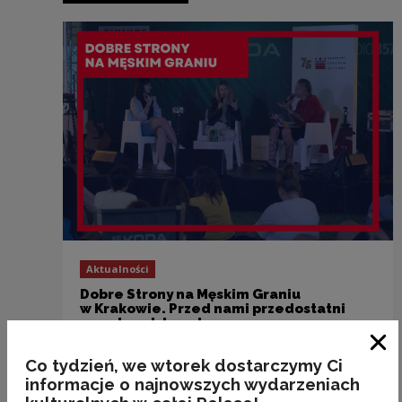
Aktualności
Dobre Strony na Męskim Graniu
w Krakowie. Przed nami przedostatni
przystanek trasy!
Zam
Co tydzień, we wtorek dostarczymy Ci
informacje o najnowszych wydarzeniach
Poprzedni slajd