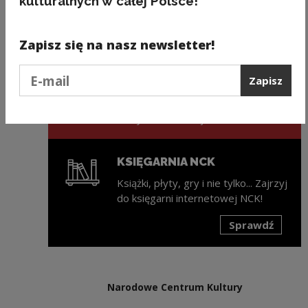
kulturalnych w całej Polsce!
Następny slajd
Zapisz się na nasz newsletter!
ZAPISZ SIĘ NA NEWSLETTER
NCK
Podaj e-mail
Zapisz
Świeża porcja informacji ze świata
kultury w każdy wtorek na Twojej
skrzynce mailowej!
KSIĘGARNIA NCK
Książki, płyty, gry i nie tylko... Zajrzyj
do księgarni internetowej NCK!
Sprawdź
Uwaga, link zostanie otwarty w nowym oknie
Narodowe Centrum Kultury