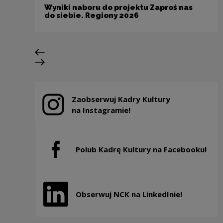
Wyniki naboru do projektu Zaproś nas
do siebie. Regiony 2026
Poprzedni slajd
Następny slajd
Zaobserwuj Kadry Kultury
Uwaga, link zostanie otwarty w nowym oknie
na Instagramie!
Polub Kadrę Kultury na Facebooku!
Uwaga, link zostanie otwarty w nowym oknie
Obserwuj NCK na LinkedInie!
Uwaga, link zostanie otwarty w nowym oknie