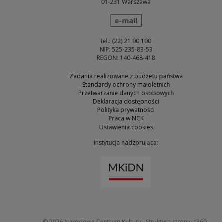
01-231 Warszawa
wyślij wiadomość
e-mail
tel.: (22) 21 00 100
NIP: 525-235-83-53
REGON: 140-468-418
Zadania realizowane z budżetu państwa
Standardy ochrony małoletnich
Przetwarzanie danych osobowych
Deklaracja dostępności
Polityka prywatności
Praca w NCK
Ustawienia cookies
Instytucja nadzorująca:
Uwaga, link zostanie otw
Uwaga
© 2026
Narodowe Centrum Kultury
Struktura strony:
s360