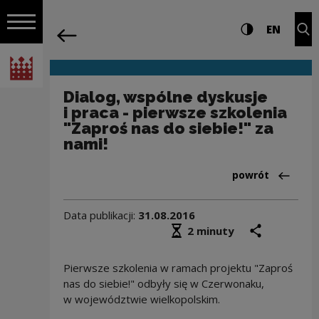
na całej stro
Dialog, wspólne dyskusje i praca - pie
Ustawienia i wyszukiw
Wysoki kontra
CHANG
Roz
EN
Nawigacja
powrót
Włącz nawigację
Narodowe Centrum Kultury
Dialog, wspólne dyskusje
i praca - pierwsze szkolenia
"Zaproś nas do siebie!" za
nami!
Powrót do:Aktua
powrót
Data publikacji:
31.08.2016
Średni czas czytania
podziel się
druk
2 minuty
Pierwsze szkolenia w ramach projektu "Zaproś
nas do siebie!" odbyły się w Czerwonaku,
w województwie wielkopolskim.