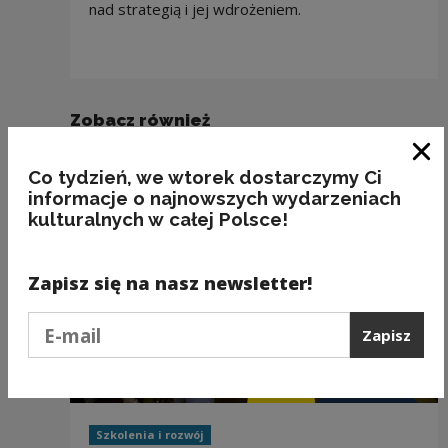
nad strategią i jej wdrożeniem.
Zobacz również
Zam
Co tydzień, we wtorek dostarczymy Ci
informacje o najnowszych wydarzeniach
kulturalnych w całej Polsce!
Zapisz się na nasz newsletter!
Podaj e-mail
Zapisz
Szkolenia i rozwój