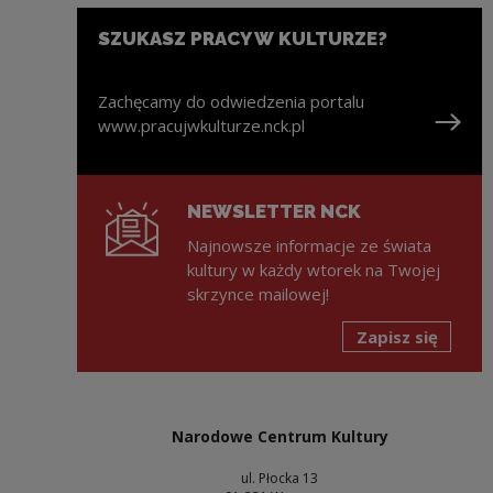
SZUKASZ PRACY W KULTURZE?
Zachęcamy do odwiedzenia portalu
www.pracujwkulturze.nck.pl
Uwaga, link zostanie otwarty w nowym oknie
NEWSLETTER NCK
Najnowsze informacje ze świata
kultury w każdy wtorek na Twojej
skrzynce mailowej!
Zapisz się
Narodowe Centrum Kultury
ul. Płocka 13