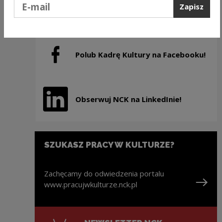
Podaj e-mail
Zaobserwuj Kadry Kultury
Zapisz
Uwaga, link zostanie otwarty w nowym oknie
na Instagramie!
Polub Kadrę Kultury na Facebooku!
Uwaga, link zostanie otwarty w nowym oknie
Obserwuj NCK na LinkedInie!
Uwaga, link zostanie otwarty w nowym oknie
SZUKASZ PRACY W KULTURZE?
Zachęcamy do odwiedzenia portalu
www.pracujwkulturze.nck.pl
Uwaga, link zostanie otwarty w nowym oknie