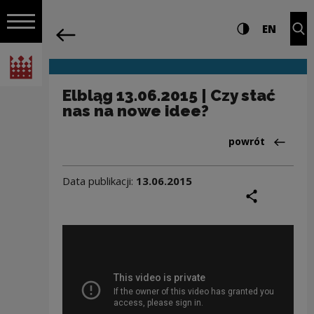
na całej stro
Elbląg 13.06.2015 | Czy stać nas na no
Ustawienia i wyszukiw
Wysoki kontra
CHANG
Roz
EN
Nawigacja
powrót
Włącz nawigację
Narodowe Centrum Kultury
Elbląg 13.06.2015 | Czy stać
nas na nowe idee?
Powrót do:Wideo
powrót
Data publikacji:
13.06.2015
podziel się
druk