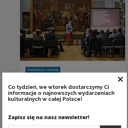
Szkolenia i rozwój
Lublin 26.05.2015 | Miejskie Strategie
Rozwoju
Zam
Co tydzień, we wtorek dostarczymy Ci
informacje o najnowszych wydarzeniach
kulturalnych w całej Polsce!
Poprzedni slajd
Następny slajd
Zapisz się na nasz newsletter!