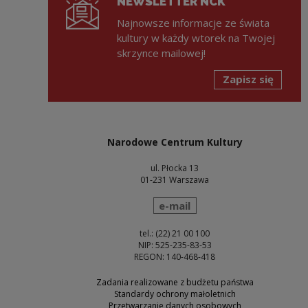
NEWSLETTER NCK
Najnowsze informacje ze świata
kultury w każdy wtorek na Twojej
skrzynce mailowej!
Zapisz się
Narodowe Centrum Kultury
ul. Płocka 13
01-231 Warszawa
wyślij wiadomość
e-mail
tel.: (22) 21 00 100
NIP: 525-235-83-53
REGON: 140-468-418
Zadania realizowane z budżetu państwa
Standardy ochrony małoletnich
Przetwarzanie danych osobowych