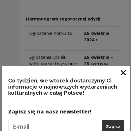
Harmonogram tegorocznej edycji:
Ogłoszenie Konkursu
26 kwietnia
2024
r.
Zgłoszenia udziału
26 kwietnia –
w Konkursie i wysyłanie
28 czerwca
nagrań
2024 r.
Zam
Co tydzień, we wtorek dostarczymy Ci
informacje o najnowszych wydarzeniach
Przesłuchania nagrań
29 czerwca – 4
kulturalnych w całej Polsce!
przez Jury
lipca 2024 r
.
Zapisz się na nasz newsletter!
Ogłoszenie wyników
5 lipca 2024 r.
Konkursu
Podaj e-mail
Zapisz