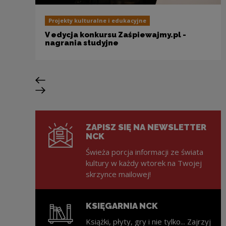
Projekty kulturalne i edukacyjne
V edycja konkursu Zaśpiewajmy.pl -
nagrania studyjne
Poprzedni slajd
Następny slajd
ZAPISZ SIĘ NA NEWSLETTER
NCK
Świeża porcja informacji ze świata
kultury w każdy wtorek na Twojej
skrzynce mailowej!
KSIĘGARNIA NCK
Książki, płyty, gry i nie tylko... Zajrzyj