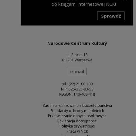
do księgarni internetowej NCK!
Sprawdź
Uwaga, link zostanie otwarty w nowym oknie
Narodowe Centrum Kultury
ul. Płocka 13
01-231 Warszawa
wyślij wiadomość
e-mail
tel.: (22) 21 00 100
NIP: 525-235-83-53
REGON: 140-468-418
Zadania realizowane z budżetu państwa
Standardy ochrony małoletnich
Przetwarzanie danych osobowych
Deklaracja dostępności
Polityka prywatności
Praca w NCK