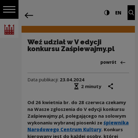
na całej stro
Weź udział w V edycji konkursu Zaśpie
Ustawienia i wyszukiw
Wysoki kontra
CHANG
Roz
EN
Nawigacja
powrót
Włącz nawigację
Narodowe Centrum Kultury
Weź udział w V edycji
konkursu Zaśpiewajmy.pl
Powrót do:Aktua
powrót
Data publikacji:
23.04.2024
Średni czas czytania
podziel się
druk
2 minuty
Od 26 kwietnia br. do 28 czerwca czekamy
na Wasze zgłoszenia do V edycji konkursu
Zaśpiewajmy.pl, polegającego na solowym
wykonaniu wybranej piosenki ze
śpiewnika
Narodowego Centrum Kultury
. Konkurs
kierowany jest do każdej osoby, której