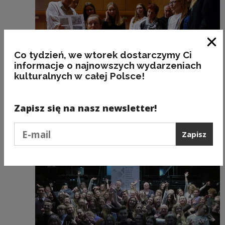
Zam
Co tydzień, we wtorek dostarczymy Ci
informacje o najnowszych wydarzeniach
kulturalnych w całej Polsce!
Projekty kulturalne i edukacyjne
Zapisz się na nasz newsletter!
Rozpoczęła się 3. edycja programu
Trauma i Duma
Podaj e-mail
Zapisz