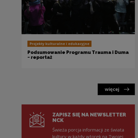
Projekty kulturalne i edukacyjne
Podsumowanie Programu Trauma i Duma
− reportaż
więcej
ZAPISZ SIĘ NA NEWSLETTER
NCK
Świeża porcja informacji ze świata
kultury w każdy wtorek na Twojej