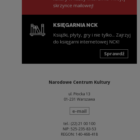
skrzynce mailowej!
KSIĘGARNIA NCK
Książki, płyty, gry i nie tylko... Zajrzyj
do księgarni internetowej NCK!
Sprawdź
Uwaga, link zostanie otwarty w nowym oknie
Narodowe Centrum Kultury
ul. Płocka 13
01-231 Warszawa
wyślij wiadomość
e-mail
tel.: (22) 21 00 100
NIP: 525-235-83-53
REGON: 140-468-418