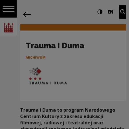
na całej stro
Trauma i Duma | Narodowe Centrum Ku
Ustawienia i wyszukiw
Wysoki kontra
CHANG
Roz
EN
Nawigacja
powrót
Włącz nawigację
Narodowe Centrum Kultury
Trauma i Duma
ARCHIWUM
Trauma i Duma to program Narodowego
Centrum Kultury z zakresu edukacji
filmowej, radiowej i teatralnej oraz
aktywizacji społeczno-kulturalnej młodzieży