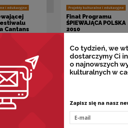
lne i edukacyjne
Projekty kulturalne i edukacyjne
ewającej
Finał Programu
festiwalu
ŚPIEWAJĄCA POLSKA
ia Cantans
2010
Co tydzień, we w
dostarczymy Ci i
o najnowszych w
kulturalnych w ca
Zapisz się na nasz ne
lne i edukacyjne
Projekty kulturalne i edukacyjne
gramu
I Finał ”Śpiewającej
Podaj e-mail
CA POLSKA
Polski” 2007