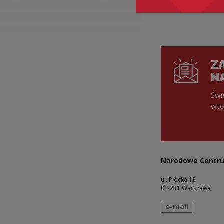
ZA
N
Świ
wto
Narodowe Centru
ul. Płocka 13
01-231 Warszawa
wyślij wiadomo
e-mail