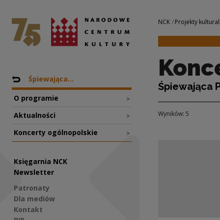
Koncerty ogólnopo
Narodowe Centrum Kultury
Nawigacja
NCK
Projekty kultural
Konce
Nawigacja
Powrót do: Projekty
Śpiewająca...
Śpiewająca 
O programie
>
Wyników: 5
Aktualności
>
Koncerty ogólnopolskie
>
Księgarnia NCK
Newsletter
Patronaty
Dla mediów
Kontakt