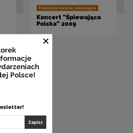
Projekty kulturalne i edukacyjne
Koncert ”Śpiewająca
Polska” 2009
Zamknij okno
torek
nformacje
ydarzeniach
łej Polsce!
wsletter!
Zapisz