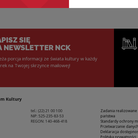
PISZ SIĘ
A NEWSLETTER NCK
eża porcja informacji ze świata kultury w każdy
rek na Twojej skrzynce mailowej!
Uwaga, lin
m Kultury
tel.: (22) 21 00 100
Zadania realizowane
NIP: 525-235-83-53
państwa
REGON: 140-468-418
Standardy ochrony m
Przetwarzanie dany
ść
Deklaracja dostępnoś
Polityka prywatności