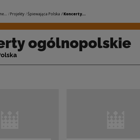
lskie | Narodowe C
ne...
Projekty
Śpiewająca Polska
Koncerty...
rty ogólnopolskie
Polska