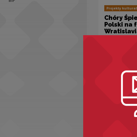
BIP
Projekty kultura
Social Media
Chóry Śpi
Polski na 
Wratislav
Projekty kultura
Finał Pro
ŚPIEWAJĄ
2008