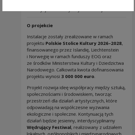
doświadczenia – łącząc muzykę zakorzenioną
w tradycji z naturalnym rytmem miejsca.
O projekcie
Instalacje zostały zrealizowane w ramach
projektu
Polskie Stolice Kultury 2026–2028
,
finansowanego przez Islandię, Liechtenstein
i Norwegię w ramach funduszy EOG oraz
ze środków Ministerstwa Kultury i Dziedzictwa
Narodowego. Całkowita kwota dofinansowania
projektu wynosi
3 000 000 euro
.
Projekt rozwija ideę współpracy między sztuką,
społecznościami i środowiskiem, tworząc
przestrzeń dla działań artystycznych, które
odpowiadają na współczesne wyzwania
ekologiczne i społeczne. Kontynuacją tych
działań będzie jesienny, interdyscyplinarny
Wędrujący Festiwal
, realizowany z udziałem
lokalnych, ogólnopolskich i międzynarodowych