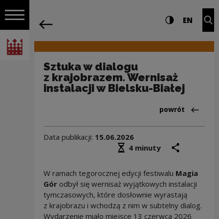
na całej stro
Sztuka w dialogu z krajobrazem. Wernis
Ustawienia i wyszukiw
Wysoki kontra
CHANG
Roz
EN
Nawigacja
powrót
Włącz nawigację
Narodowe Centrum Kultury
Sztuka w dialogu
z krajobrazem. Wernisaż
instalacji w Bielsku-Białej
Powrót do:Aktua
powrót
Data publikacji:
15.06.2026
Średni czas czytania
podziel się
druk
4 minuty
W ramach tegorocznej edycji festiwalu
Magia
Gór
odbył się wernisaż wyjątkowych instalacji
tymczasowych, które dosłownie wyrastają
z krajobrazu i wchodzą z nim w subtelny dialog.
Wydarzenie miało miejsce 13 czerwca 2026