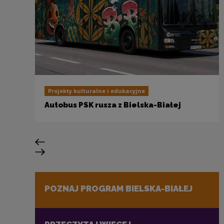
Projekty kulturalne i edukacyjne
Autobus PSK rusza z Bielska-Białej
Poprzedni slajd
Następny slajd
POZNAJ PROGRAM BIELSKA-BIAŁEJ
Uwaga, link zostanie otwarty w nowym oknie