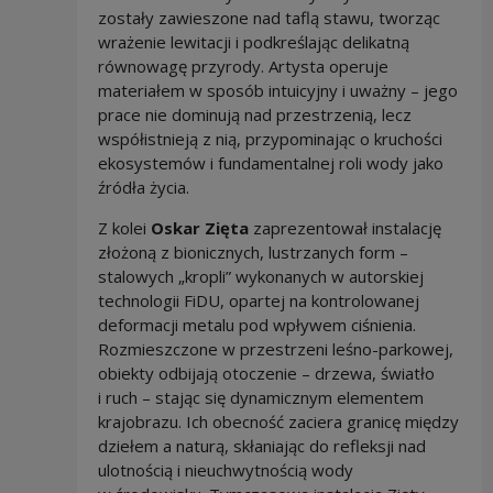
zostały zawieszone nad taflą stawu, tworząc
wrażenie lewitacji i podkreślając delikatną
równowagę przyrody. Artysta operuje
materiałem w sposób intuicyjny i uważny – jego
prace nie dominują nad przestrzenią, lecz
współistnieją z nią, przypominając o kruchości
ekosystemów i fundamentalnej roli wody jako
źródła życia.
Z kolei
Oskar Zięta
zaprezentował instalację
złożoną z bionicznych, lustrzanych form –
stalowych „kropli” wykonanych w autorskiej
technologii FiDU, opartej na kontrolowanej
deformacji metalu pod wpływem ciśnienia.
Rozmieszczone w przestrzeni leśno-parkowej,
obiekty odbijają otoczenie – drzewa, światło
i ruch – stając się dynamicznym elementem
krajobrazu. Ich obecność zaciera granicę między
dziełem a naturą, skłaniając do refleksji nad
ulotnością i nieuchwytnością wody