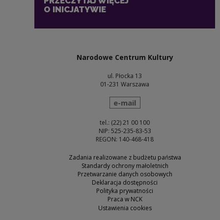
PRZECZYTAJ WIĘCEJ
O INICJATYWIE
Narodowe Centrum Kultury
ul. Płocka 13
01-231 Warszawa
wyślij wiadomość
e-mail
tel.: (22) 21 00 100
NIP: 525-235-83-53
REGON: 140-468-418
Zadania realizowane z budżetu państwa
Standardy ochrony małoletnich
Przetwarzanie danych osobowych
Deklaracja dostępności
Polityka prywatności
Praca w NCK
Ustawienia cookies