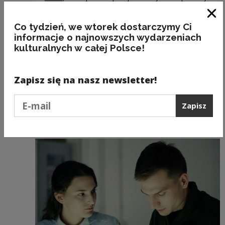
historycznej na temat zbrodni katyńskiej oraz
pobudzenie do refleksji nad kształtem
Zam
Co tydzień, we wtorek dostarczymy Ci
współczesnego patriotyzmu. Symbolem
informacje o najnowszych wydarzeniach
kampanii jest
replika guzika
z polskiego
kulturalnych w całej Polsce!
munduru oficerskiego odnalezionego w lesie
katyńskim.
Zapisz się na nasz newsletter!
Podaj e-mail
Zapisz
Zobacz również