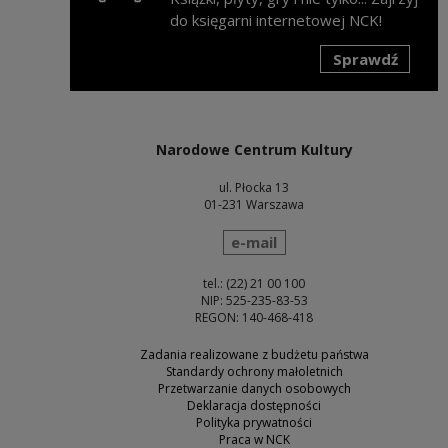
do księgarni internetowej NCK!
Sprawdź
Uwaga, link zostanie otwarty w nowym oknie
Narodowe Centrum Kultury
ul. Płocka 13
01-231 Warszawa
wyślij wiadomość
e-mail
tel.: (22) 21 00 100
NIP: 525-235-83-53
REGON: 140-468-418
Zadania realizowane z budżetu państwa
Standardy ochrony małoletnich
Przetwarzanie danych osobowych
Deklaracja dostępności
Polityka prywatności
Praca w NCK