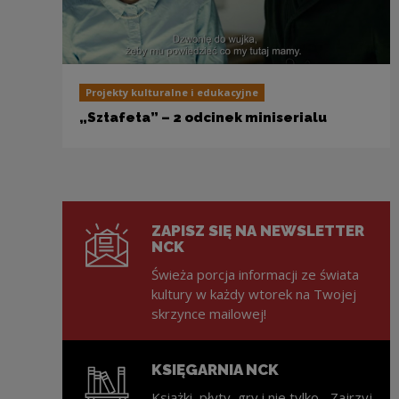
Projekty kulturalne i edukacyjne
„Sztafeta” – 2 odcinek miniserialu
ZAPISZ SIĘ NA NEWSLETTER
NCK
Świeża porcja informacji ze świata
kultury w każdy wtorek na Twojej
skrzynce mailowej!
KSIĘGARNIA NCK
Książki, płyty, gry i nie tylko... Zajrzyj