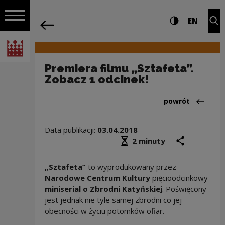
na całej stro
Premiera filmu „Sztafeta”. Zobacz 1 o
Ustawienia i wyszukiw
Wysoki kontra
CHANG
Roz
EN
Nawigacja
powrót
Włącz nawigację
Narodowe Centrum Kultury
Premiera filmu „Sztafeta”.
Zobacz 1 odcinek!
Powrót do:Aktua
powrót
Data publikacji:
03.04.2018
Średni czas czytania
podziel się
druk
2 minuty
„Sztafeta”
to wyprodukowany przez
Narodowe Centrum Kultury
pięcioodcinkowy
miniserial o Zbrodni Katyńskiej
. Poświęcony
jest jednak nie tyle samej zbrodni co jej
obecności w życiu potomków ofiar.