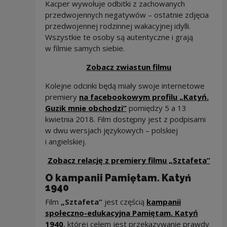
Kacper wywołuje odbitki z zachowanych
przedwojennych negatywów – ostatnie zdjęcia
przedwojennej rodzinnej wakacyjnej idylli.
Wszystkie te osoby są autentyczne i grają
w filmie samych siebie.
Uwaga, link z
Zobacz zwiastun filmu
Kolejne odcinki będą miały swoje internetowe
premiery
na facebookowym profilu „Katyń.
Uwaga, link zostanie otw
Guzik mnie obchodzi”
pomiędzy 5 a 13
kwietnia 2018. Film dostępny jest z podpisami
w dwu wersjach językowych – polskiej
i angielskiej.
Uwag
Zobacz relację z premiery filmu „Sztafeta”
O kampanii Pamiętam. Katyń
1940
Film
„Sztafeta”
jest częścią
kampanii
społeczno-edukacyjna Pamiętam. Katyń
1940
, której celem jest przekazywanie prawdy