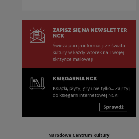
ZAPISZ SIĘ NA NEWSLETTER
NCK
Świeża porcja informacji ze świata
kultury w każdy wtorek na Twojej
skrzynce mailowej!
KSIĘGARNIA NCK
Książki, płyty, gry i nie tylko... Zajrzyj
do księgarni internetowej NCK!
Sprawdź
Uwaga, link zostanie otwarty w nowym oknie
Narodowe Centrum Kultury