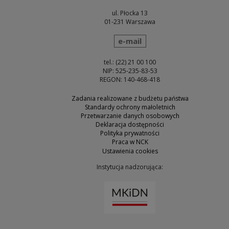
ul. Płocka 13
01-231 Warszawa
wyślij wiadomość
e-mail
tel.: (22) 21 00 100
NIP: 525-235-83-53
REGON: 140-468-418
Zadania realizowane z budżetu państwa
Standardy ochrony małoletnich
Przetwarzanie danych osobowych
Deklaracja dostępności
Polityka prywatności
Praca w NCK
Ustawienia cookies
Instytucja nadzorująca:
Uwaga, link zostanie otw