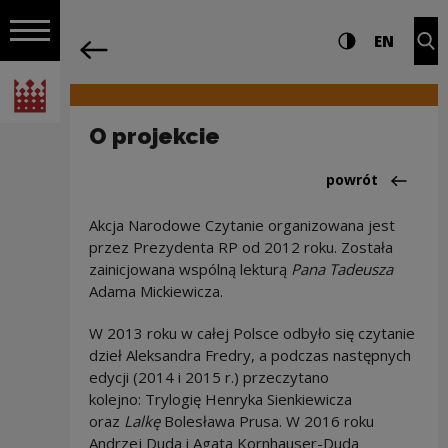
na całej stro
O projekcie | Narodowe Centrum Kultu
Ustawienia i wyszukiw
Wysoki kontra
CHANG
Roz
EN
Nawigacja
powrót
Włącz nawigację
Narodowe Centrum Kultury
O projekcie
Powrót do:Narod
powrót
Akcja Narodowe Czytanie organizowana jest
przez Prezydenta RP od 2012 roku. Została
zainicjowana wspólną lekturą
Pana Tadeusza
Adama Mickiewicza.
W 2013 roku w całej Polsce odbyło się czytanie
dzieł Aleksandra Fredry, a podczas następnych
edycji (2014 i 2015 r.) przeczytano
kolejno: Trylogię Henryka Sienkiewicza
oraz
Lalkę
Bolesława Prusa. W 2016 roku
Andrzej Duda i Agata Kornhauser-Duda