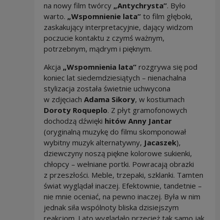
na nowy film twórcy
„Antychrysta”
. Było
warto.
„Wspomnienie lata”
to film głęboki,
zaskakujący interpretacyjnie, dający widzom
poczucie kontaktu z czymś ważnym,
potrzebnym, mądrym i pięknym.
Akcja
„Wspomnienia lata”
rozgrywa się pod
koniec lat siedemdziesiątych – nienachalna
stylizacja została świetnie uchwycona
w zdjęciach
Adama Sikory
, w kostiumach
Doroty Roqueplo
. Z płyt gramofonowych
dochodzą dźwięki
hitów Anny Jantar
(oryginalną muzykę do filmu skomponował
wybitny muzyk alternatywny,
Jacaszek
),
dziewczyny noszą piękne kolorowe sukienki,
chłopcy – wełniane portki. Powracają obrazki
z przeszłości. Meble, trzepaki, szklanki. Tamten
świat wyglądał inaczej. Efektownie, tandetnie –
nie mnie oceniać, na pewno inaczej. Była w nim
jednak siła wspólnoty bliska dzisiejszym
reakcjom. Lato wyglądało przecież tak samo jak