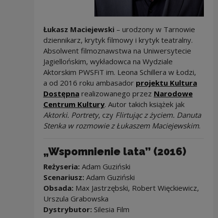
Łukasz Maciejewski
– urodzony w Tarnowie
dziennikarz, krytyk filmowy i krytyk teatralny.
Absolwent filmoznawstwa na Uniwersytecie
Jagiellońskim, wykładowca na Wydziale
Aktorskim PWSFiT im. Leona Schillera w Łodzi,
a od 2016 roku ambasador
projektu Kultura
Uwaga, link zostanie otwarty w now
Dostępna
realizowanego przez
Narodowe
Centrum Kultury
. Autor takich książek jak
Aktorki. Portrety
, czy
Flirtując z życiem. Danuta
Stenka w rozmowie z Łukaszem Maciejewskim
.
„Wspomnienie lata” (2016)
Reżyseria:
Adam Guziński
Scenariusz:
Adam Guziński
Obsada:
Max Jastrzębski, Robert Więckiewicz,
Urszula Grabowska
Dystrybutor:
Silesia Film