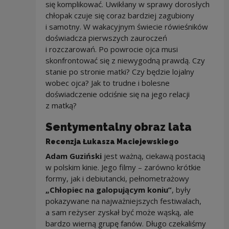
się komplikować. Uwikłany w sprawy dorosłych
chłopak czuje się coraz bardziej zagubiony
i samotny. W wakacyjnym świecie rówieśników
doświadcza pierwszych zauroczeń
i rozczarowań. Po powrocie ojca musi
skonfrontować się z niewygodną prawdą. Czy
stanie po stronie matki? Czy będzie lojalny
wobec ojca? Jak to trudne i bolesne
doświadczenie odciśnie się na jego relacji
z matką?
Sentymentalny obraz lata
Recenzja Łukasza Maciejewskiego
Adam Guziński
jest ważną, ciekawą postacią
w polskim kinie. Jego filmy – zarówno krótkie
formy, jak i debiutancki, pełnometrażowy
„Chłopiec na galopującym koniu”
, były
pokazywane na najważniejszych festiwalach,
a sam reżyser zyskał być może wąską, ale
bardzo wierną grupę fanów. Długo czekaliśmy