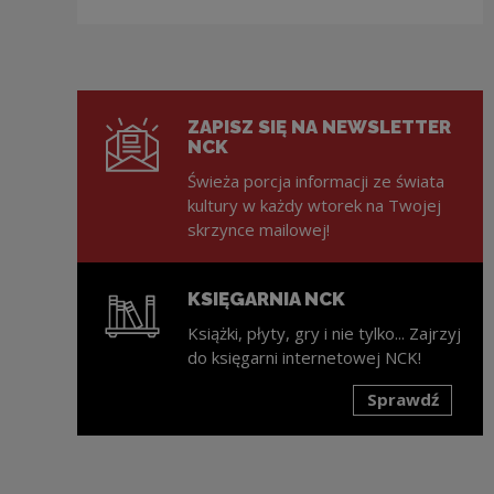
ZAPISZ SIĘ NA NEWSLETTER
NCK
Świeża porcja informacji ze świata
kultury w każdy wtorek na Twojej
skrzynce mailowej!
KSIĘGARNIA NCK
Książki, płyty, gry i nie tylko... Zajrzyj
do księgarni internetowej NCK!
Sprawdź
Uwaga, link zostanie otwarty w nowym oknie