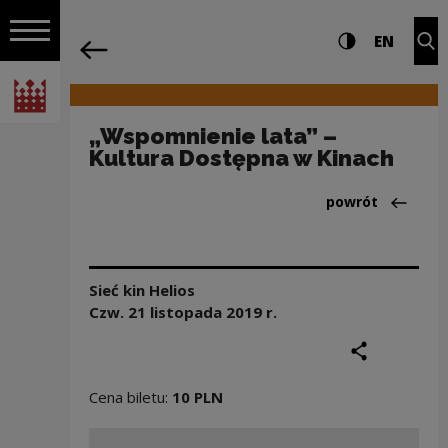
na całej stro
„Wspomnienie lata” – Kultura Dostępn
Ustawienia i wyszukiw
Wysoki kontra
CHANG
Roz
EN
Nawigacja
powrót
Włącz nawigację
Narodowe Centrum Kultury
„Wspomnienie lata” –
Kultura Dostępna w Kinach
Powrót do:Aktua
powrót
Sieć kin Helios
Czw. 21 listopada
2019
r.
podziel się
druku
Cena biletu:
10 PLN