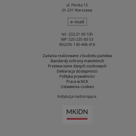
ul. Płocka 13
01-231 Warszawa
wyślij wiadomość
e-mail
tel.: (22) 21 00 100
NIP: 525-235-83-53
REGON: 140-468-418
Zadania realizowane z budżetu państwa
Standardy ochrony małoletnich
Przetwarzanie danych osobowych
Deklaracja dostępności
Polityka prywatności
Praca w NCK
Ustawienia cookies
Instytucja nadzorująca:
Uwaga, link zostanie otw