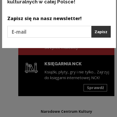
kulturalnych w całej Polsce!
Zapisz się na nasz newsletter!
ZAPISZ SIĘ NA NEWSLETTER
NCK
Podaj e-mail
Zapisz
Świeża porcja informacji ze świata
kultury w każdy wtorek na Twojej
skrzynce mailowej!
KSIĘGARNIA NCK
Książki, płyty, gry i nie tylko... Zajrzyj
do księgarni internetowej NCK!
Sprawdź
Uwaga, link zostanie otwarty w nowym oknie
Narodowe Centrum Kultury