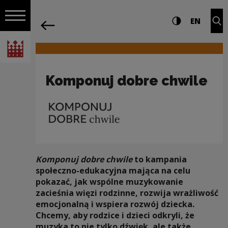
na całej stro
Komponuj dobre chwile | Narodowe Ce
Ustawienia i wyszukiw
Wysoki kontra
CHANG
Roz
EN
Nawigacja
powrót
Włącz nawigację
Narodowe Centrum Kultury
Komponuj dobre chwile
Komponuj dobre chwile
to kampania
społeczno-edukacyjna mająca na celu
pokazać, jak wspólne muzykowanie
zacieśnia więzi rodzinne, rozwija wrażliwość
emocjonalną i wspiera rozwój dziecka.
Chcemy, aby rodzice i dzieci odkryli, że
muzyka to nie tylko dźwięk, ale także